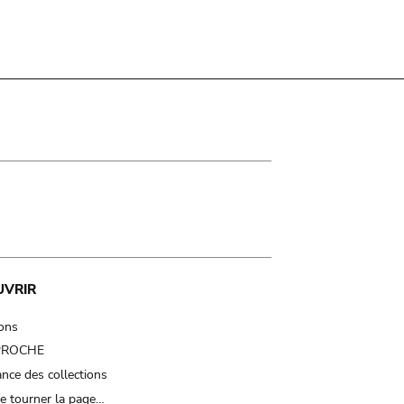
UVRIR
ions
 PROCHE
nce des collections
e tourner la page…