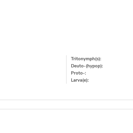
Tritonymph(s):
Deuto-(hypop):
Proto-:
Larva(e):
]