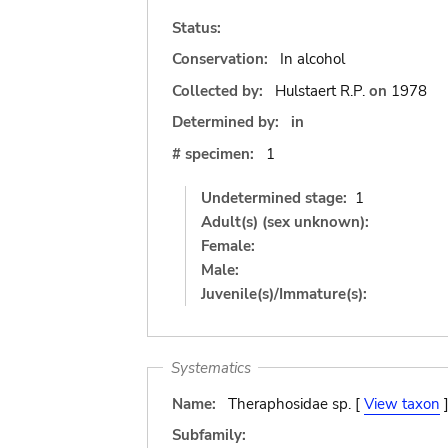
Status:
Conservation:
In alcohol
Collected by:
Hulstaert R.P.
on
1978
Determined by:
in
# specimen:
1
Undetermined stage:
1
Adult(s) (sex unknown):
Female:
Male:
Juvenile(s)/Immature(s):
Systematics
Name:
Theraphosidae sp. [
View taxon
Subfamily: