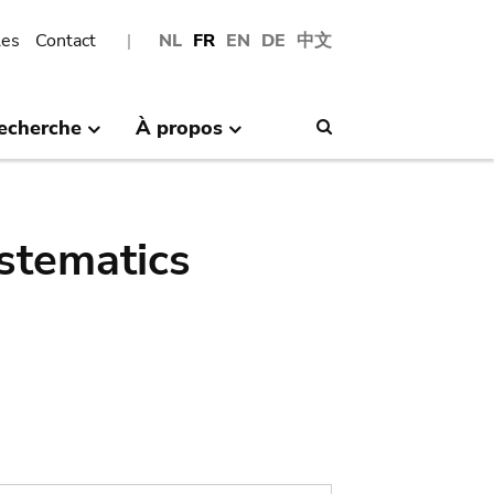
les
Contact
NL
FR
EN
DE
中文
echerche
À propos
Search
stematics