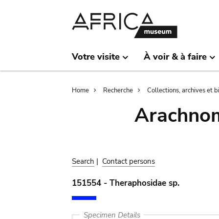
Skip
Skip
to
to
main
search
content
Votre visite
À voir & à faire
Breadcrumb
Home
Recherche
Collections, archives et 
Arachnom
Search
|
Contact persons
151554 - Theraphosidae sp.
Specimen Details