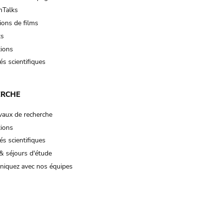
Talks
ions de films
ts
tions
és scientifiques
ERCHE
vaux de recherche
tions
és scientifiques
& séjours d'étude
iquez avec nos équipes