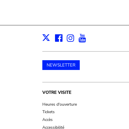
Facebook
Instagram
Youtube
Print
X
NEWSLETTER
Main
VOTRE VISITE
navigation
Heures d'ouverture
Tickets
Accès
Accessibilité