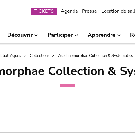
Submenu
TICKETS
Agenda
Presse
Location de sal
Découvrir
Participer
Apprendre
R
bibliothèques
Collections
Arachnomorphae Collection & Systematics
orphae Collection & Sy