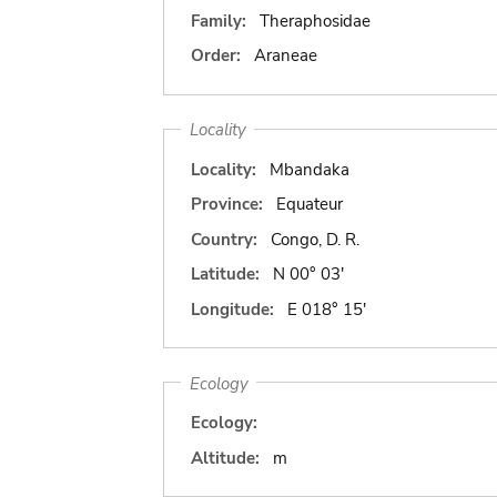
Family:
Theraphosidae
Order:
Araneae
Locality
Locality:
Mbandaka
Province:
Equateur
Country:
Congo, D. R.
Latitude:
N 00° 03'
Longitude:
E 018° 15'
Ecology
Ecology:
Altitude:
m