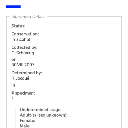
Specimen Details
Status:
Conservation:
In alcohol
Collected by:
C. Schöning
on
30.VIII.2007
Determined by:
R. Jocqué
in
# specimen:
1
Undetermined stage:
Adult(s) (sex unknown):
Female:
Male: