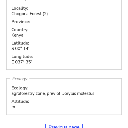
Locality:
Chogoria Forest (2)
Province:
Country:
Kenya
Latitude:
S 00° 14'
Longitude:
E 037° 35'
Ecology
Ecology:
agroforestry zone, prey of Dorylus molestus
Altitude:
m
Previous page