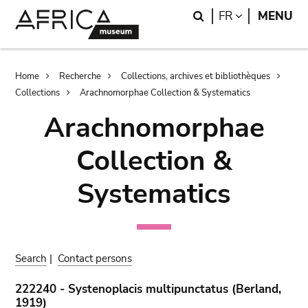
Skip
Skip
Search
LANGUAGE
FR
MENU
to
to
main
search
content
Breadcrumb
Home
Recherche
Collections, archives et bibliothèques
Collections
Arachnomorphae Collection & Systematics
Arachnomorphae
Collection &
Systematics
Search
|
Contact persons
222240 - Systenoplacis multipunctatus (Berland,
1919)