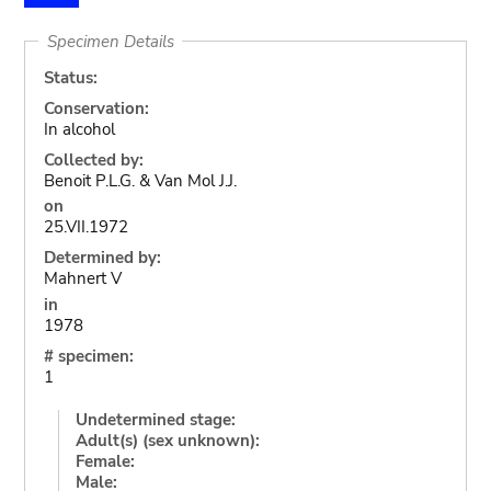
Specimen Details
Status:
Conservation:
In alcohol
Collected by:
Benoit P.L.G. & Van Mol J.J.
on
25.VII.1972
Determined by:
Mahnert V
in
1978
# specimen:
1
Undetermined stage:
Adult(s) (sex unknown):
Female:
Male: