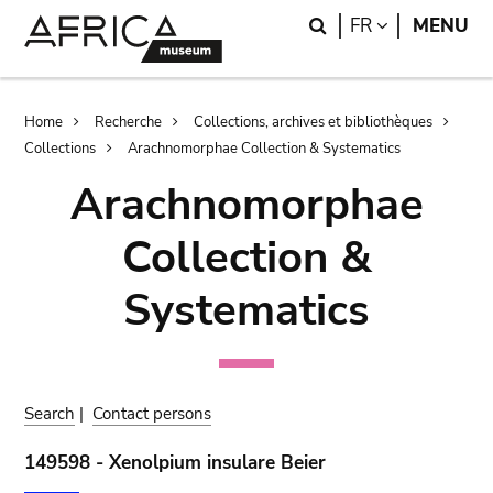
Skip
Skip
Search
LANGUAGE
FR
MENU
to
to
main
search
content
Breadcrumb
Home
Recherche
Collections, archives et bibliothèques
Collections
Arachnomorphae Collection & Systematics
Arachnomorphae
Collection &
Systematics
Search
|
Contact persons
149598 - Xenolpium insulare Beier