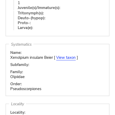
1
Juvenile(s)/Immature(s):
Tritonymph(s):
Deuto-(hypop):
Proto-:
Larva(e):
Systematics
Name:
Xenolpium insulare Beier [
View taxon
]
Subfamily:
Family:
Olpiidae
Order:
Pseudoscorpiones
Locality
Locality: