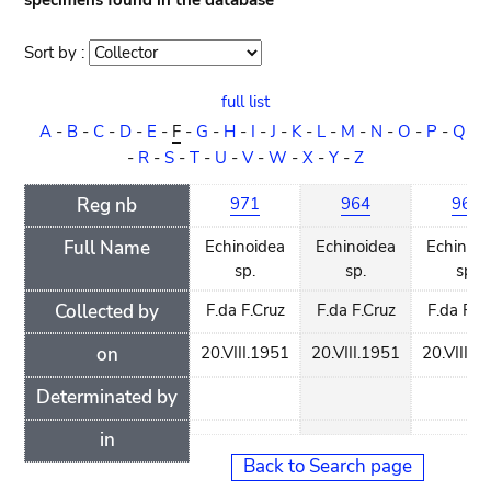
specimens found in the database
Sort by :
Sort
order
full list
A
-
B
-
C
-
D
-
E
-
F
-
G
-
H
-
I
-
J
-
K
-
L
-
M
-
N
-
O
-
P
-
Q
-
R
-
S
-
T
-
U
-
V
-
W
-
X
-
Y
-
Z
Reg nb
971
964
963
Full Name
Echinoidea
Echinoidea
Echinoid
sp.
sp.
sp.
Collected by
F.da F.Cruz
F.da F.Cruz
F.da F.C
on
20.VIII.1951
20.VIII.1951
20.VIII.1
Determinated by
in
Back to Search page