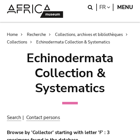
Skip
Skip
Search
LANGUAGE
FR
MENU
to
to
main
search
content
Breadcrumb
Home
Recherche
Collections, archives et bibliothèques
Collections
Echinodermata Collection & Systematics
Echinodermata
Collection &
Systematics
Search
|
Contact persons
Browse by 'Collector' starting with letter 'F' : 3