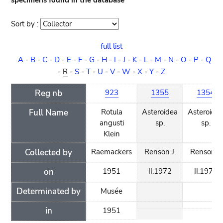
specimens found in the database
Sort by :
Sort
order
full list
A
-
B
-
C
-
D
-
E
-
F
-
G
-
H
-
I
-
J
-
K
-
L
-
M
-
N
-
O
-
P
-
Q
-
R
-
S
-
T
-
U
-
V
-
W
-
X
-
Y
-
Z
Reg nb
923
1355
1354
Full Name
Rotula
Asteroidea
Asteroide
angusti
sp.
sp.
Klein
Collected by
Raemackers
Renson J.
Renson J.
on
1951
II.1972
II.1972
Determinated by
Musée
in
1951