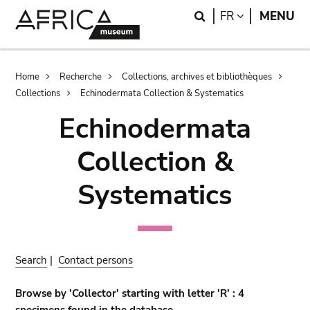
Skip
Skip
Search
LANGUAGE
FR
MENU
to
to
main
search
content
Breadcrumb
Home
Recherche
Collections, archives et bibliothèques
Collections
Echinodermata Collection & Systematics
Echinodermata
Collection &
Systematics
Search
|
Contact persons
Browse by 'Collector' starting with letter 'R' : 4