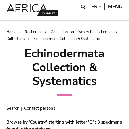
Skip
Skip
Search
LANGUAGE
FR
MENU
to
to
main
search
content
Breadcrumb
Home
Recherche
Collections, archives et bibliothèques
Collections
Echinodermata Collection & Systematics
Echinodermata
Collection &
Systematics
Search
|
Contact persons
Browse by 'Country' starting with letter 'Q' : 3 specimens