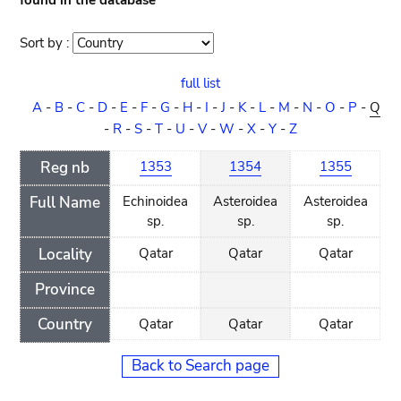
found in the database
Sort by :
Sort
order
full list
A
-
B
-
C
-
D
-
E
-
F
-
G
-
H
-
I
-
J
-
K
-
L
-
M
-
N
-
O
-
P
-
Q
-
R
-
S
-
T
-
U
-
V
-
W
-
X
-
Y
-
Z
Reg nb
1353
1354
1355
Full Name
Echinoidea
Asteroidea
Asteroidea
sp.
sp.
sp.
Locality
Qatar
Qatar
Qatar
Province
Country
Qatar
Qatar
Qatar
Back to Search page