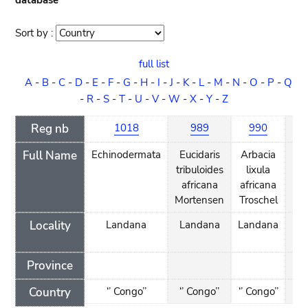
database
Sort by :
Sort
order
full list
A
-
B
-
C
-
D
-
E
-
F
-
G
-
H
-
I
-
J
-
K
-
L
-
M
-
N
-
O
-
P
-
Q
-
R
-
S
-
T
-
U
-
V
-
W
-
X
-
Y
-
Z
Reg nb
1018
989
990
Full Name
Echinodermata
Eucidaris
Arbacia
Ar
tribuloides
lixula
l
africana
africana
af
Mortensen
Troschel
Tro
Locality
Landana
Landana
Landana
La
Province
Country
‘’ Congo’’
‘’ Congo’’
‘’ Congo’’
‘’ 