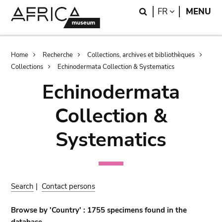
Skip
Skip
Search
LANGUAGE
FR
MENU
to
to
main
search
content
Breadcrumb
Home
Recherche
Collections, archives et bibliothèques
Collections
Echinodermata Collection & Systematics
Echinodermata
Collection &
Systematics
Search
|
Contact persons
Browse by 'Country' : 1755 specimens found in the