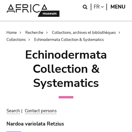
Skip
Skip
Search
LANGUAGE
FR
MENU
to
to
main
search
content
Breadcrumb
Home
Recherche
Collections, archives et bibliothèques
Collections
Echinodermata Collection & Systematics
Echinodermata
Collection &
Systematics
Search
|
Contact persons
Nardoa variolata Retzius