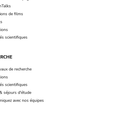
Talks
ions de films
ts
tions
és scientifiques
ERCHE
vaux de recherche
tions
és scientifiques
& séjours d'étude
iquez avec nos équipes