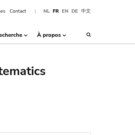
les
Contact
NL
FR
EN
DE
中文
echerche
À propos
Search
tematics