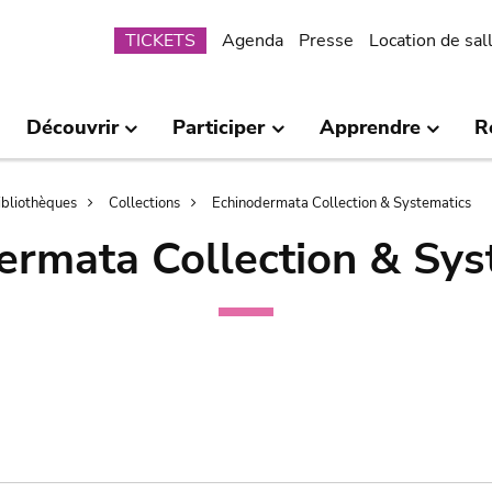
Submenu
TICKETS
Agenda
Presse
Location de sal
Découvrir
Participer
Apprendre
R
bibliothèques
Collections
Echinodermata Collection & Systematics
ermata Collection & Sys