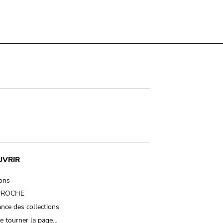
UVRIR
ions
 PROCHE
nce des collections
e tourner la page…