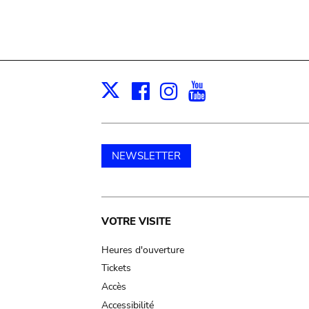
Facebook
Instagram
Youtube
Print
X
NEWSLETTER
Main
VOTRE VISITE
navigation
Heures d'ouverture
Tickets
Accès
Accessibilité