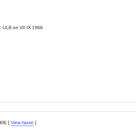
C-ULB
on
VII-IX.1966
9
68) [
View taxon
]