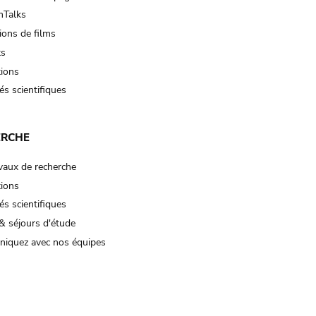
Talks
ions de films
ts
tions
és scientifiques
ERCHE
vaux de recherche
tions
és scientifiques
& séjours d'étude
iquez avec nos équipes