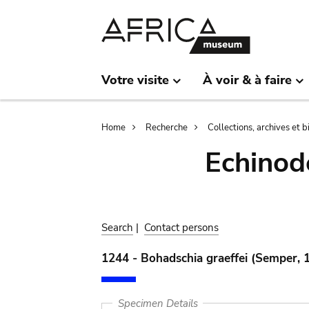
Skip
Skip
to
to
main
search
content
Votre visite
À voir & à faire
Breadcrumb
Home
Recherche
Collections, archives et 
Echinod
Search
|
Contact persons
1244 - Bohadschia graeffei (Semper, 
Specimen Details