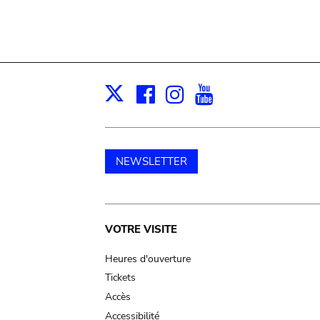
Facebook
Instagram
Youtube
Print
X
NEWSLETTER
Main
VOTRE VISITE
navigation
Heures d'ouverture
Tickets
Accès
Accessibilité