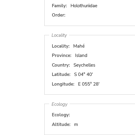
Family:
Holothuriidae
Order:
Locality
Locality:
Mahé
Province:
Island
Country:
Seychelles
Latitude:
S 04° 40'
Longitude:
E 055° 28'
Ecology
Ecology:
Altitude:
m