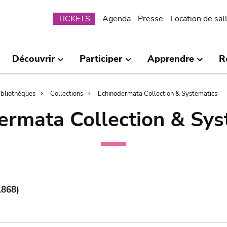
Submenu
TICKETS
Agenda
Presse
Location de sal
Découvrir
Participer
Apprendre
R
bibliothèques
Collections
Echinodermata Collection & Systematics
ermata Collection & Sys
1868)