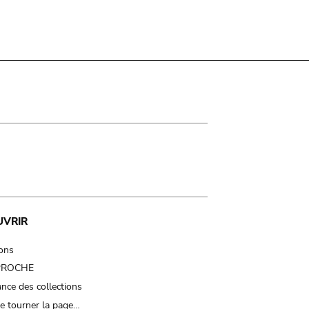
UVRIR
ions
 PROCHE
nce des collections
e tourner la page…