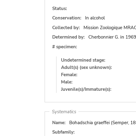
Status:
Conservation:
In alcohol
Collected by:
Mission Zoologique MRA
Determined by:
Cherbonnier G.
in
196
# specimen:
Undetermined stage:
Adult(s) (sex unknown):
Female:
Male:
Juvenile(s)/Immature(s):
Systematics
Name:
Bohadschia graeffei (Semper, 18
Subfamily: