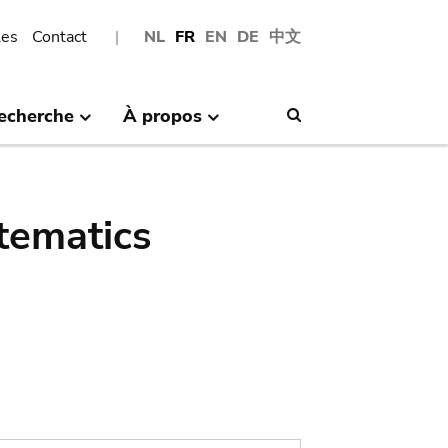
les
Contact
NL
FR
EN
DE
中文
echerche
À propos
Search
tematics