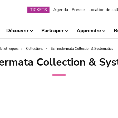
Submenu
TICKETS
Agenda
Presse
Location de sal
Découvrir
Participer
Apprendre
R
bibliothèques
Collections
Echinodermata Collection & Systematics
ermata Collection & Sys