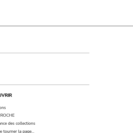
UVRIR
ions
 PROCHE
nce des collections
e tourner la page…