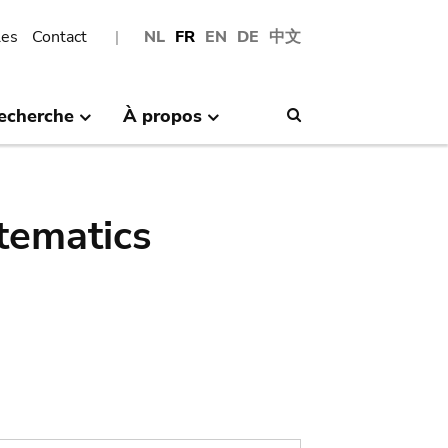
les
Contact
NL
FR
EN
DE
中文
echerche
À propos
Search
tematics