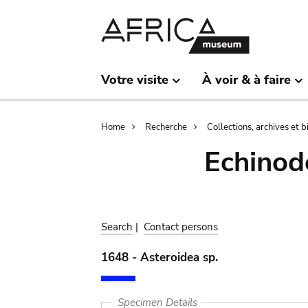
Skip
Skip
to
to
main
search
content
Votre visite
À voir & à faire
Breadcrumb
Home
Recherche
Collections, archives et 
Echinod
Search
|
Contact persons
1648 - Asteroidea sp.
Specimen Details