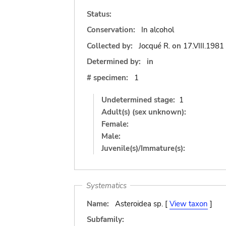
Status:
Conservation:
In alcohol
Collected by:
Jocqué R.
on
17.VIII.1981
Determined by:
in
# specimen:
1
Undetermined stage:
1
Adult(s) (sex unknown):
Female:
Male:
Juvenile(s)/Immature(s):
Systematics
Name:
Asteroidea sp. [
View taxon
]
Subfamily: