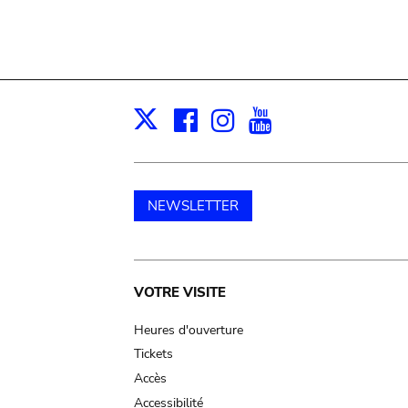
Facebook
Instagram
Youtube
Print
X
NEWSLETTER
Main
VOTRE VISITE
navigation
Heures d'ouverture
Tickets
Accès
Accessibilité