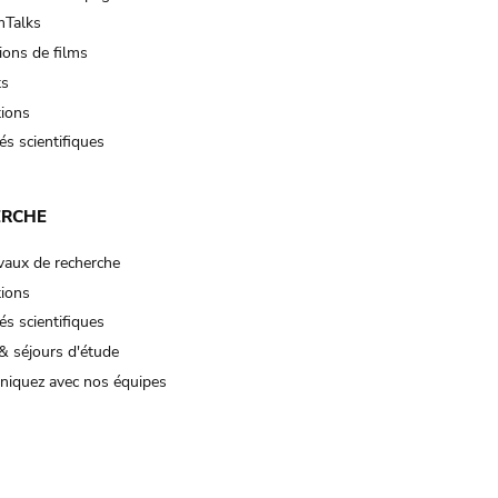
Talks
ions de films
ts
tions
és scientifiques
ERCHE
vaux de recherche
tions
és scientifiques
& séjours d'étude
iquez avec nos équipes