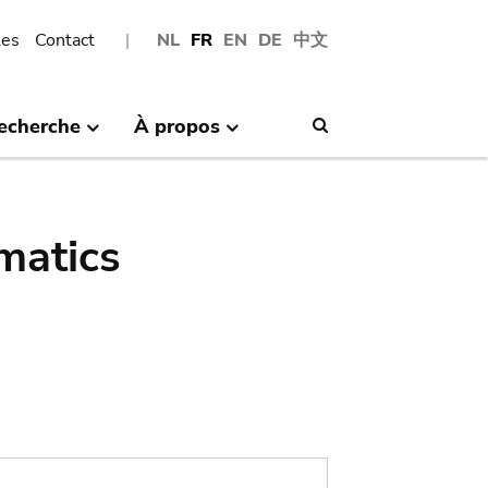
les
Contact
NL
FR
EN
DE
中文
echerche
À propos
Search
matics