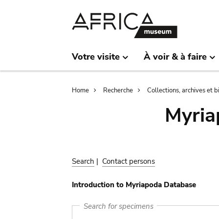
Skip
Skip
to
to
main
search
content
Votre visite
À voir & à faire
Breadcrumb
Home
Recherche
Collections, archives et 
Myria
Search
|
Contact persons
Introduction to Myriapoda Database
Search for specimens