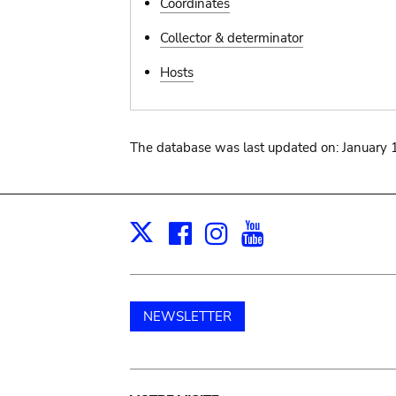
Coordinates
Collector & determinator
Hosts
The database was last updated on: January 
Facebook
Instagram
Youtube
Print
X
NEWSLETTER