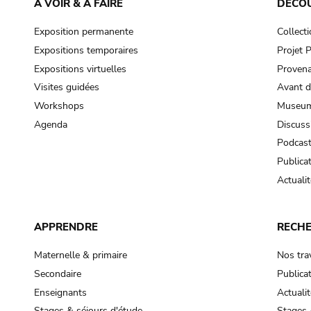
À VOIR & À FAIRE
DÉCO
Exposition permanente
Collect
Expositions temporaires
Projet
Expositions virtuelles
Provena
Visites guidées
Avant d
Workshops
Museum
Agenda
Discuss
Podcas
Publica
Actualit
APPRENDRE
RECH
Maternelle & primaire
Nos tra
Secondaire
Publica
Enseignants
Actualit
Stages & séjours d'étude
Stages 