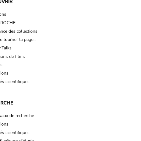
UVRIR
ions
 PROCHE
nce des collections
e tourner la page…
Talks
ions de films
ts
tions
és scientifiques
ERCHE
vaux de recherche
tions
és scientifiques
& séjours d'étude