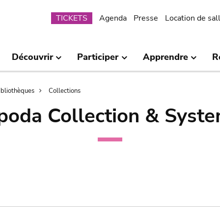
Submenu
TICKETS
Agenda
Presse
Location de sal
Découvrir
Participer
Apprendre
R
bibliothèques
Collections
poda Collection & Syste