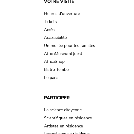
Main
VOTRE VISITE
navigation
Heures d'ouverture
Tickets
Accès
Accessibilité
Un musée pour les familles
AfricaMuseumQuest
AfricaShop
Bistro Tembo
Le parc
PARTICIPER
La science citoyenne
Scientifiques en résidence
Artistes en résidence
Journalistes en résidence