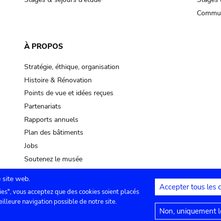
Commun
À PROPOS
Stratégie, éthique, organisation
Histoire & Rénovation
Points de vue et idées reçues
Partenariats
Rapports annuels
Plan des bâtiments
Jobs
Soutenez le musée
 site web.
Accepter tous les 
ies", vous acceptez que des cookies soient placés
lles
Contact
Paramètres de confidentialité
Mention
eilleure navigation possible de notre site.
Non, uniquement le