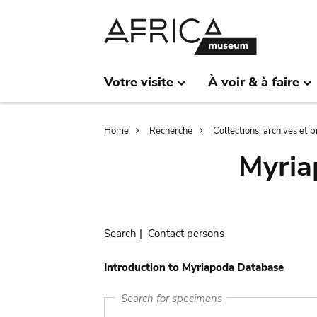
Skip
Skip
to
to
main
search
content
Votre visite
À voir & à faire
Breadcrumb
Home
Recherche
Collections, archives et 
Myria
Search
|
Contact persons
Introduction to Myriapoda Database
Search for specimens