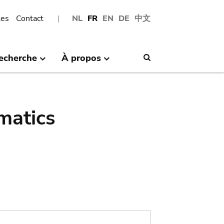
les
Contact
NL
FR
EN
DE
中文
echerche
À propos
Search
matics