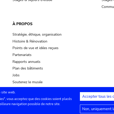
Commun
À PROPOS
Stratégie, éthique, organisation
Histoire & Rénovation
Points de vue et idées reçues
Partenariats
Rapports annuels
Plan des bâtiments
Jobs
Soutenez le musée
 site web.
Accepter tous les 
ies", vous acceptez que des cookies soient placés
lles
Contact
Paramètres de confidentialité
Mention
eilleure navigation possible de notre site.
Non, uniquement le