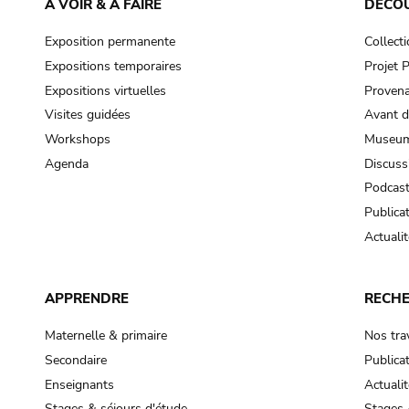
À VOIR & À FAIRE
DÉCO
Exposition permanente
Collect
Expositions temporaires
Projet
Expositions virtuelles
Provena
Visites guidées
Avant d
Workshops
Museum
Agenda
Discuss
Podcas
Publica
Actualit
APPRENDRE
RECH
Maternelle & primaire
Nos tra
Secondaire
Publica
Enseignants
Actualit
Stages & séjours d'étude
Stages 