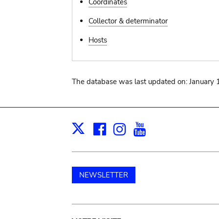
Coordinates
Collector & determinator
Hosts
The database was last updated on: January 
Facebook
Instagram
Youtube
Print
X
NEWSLETTER