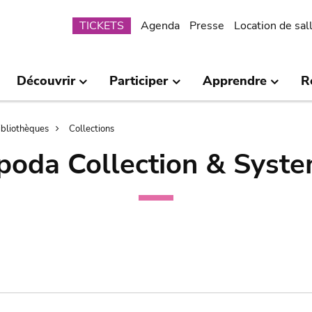
Submenu
TICKETS
Agenda
Presse
Location de sal
Découvrir
Participer
Apprendre
R
bibliothèques
Collections
poda Collection & Syste