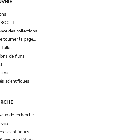
UVRIR
ions
 PROCHE
nce des collections
e tourner la page…
Talks
ions de films
ts
tions
és scientifiques
ERCHE
vaux de recherche
tions
és scientifiques
& séjours d'étude