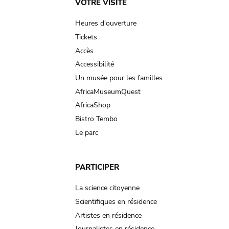
Main
VOTRE VISITE
navigation
Heures d'ouverture
Tickets
Accès
Accessibilité
Un musée pour les familles
AfricaMuseumQuest
AfricaShop
Bistro Tembo
Le parc
PARTICIPER
La science citoyenne
Scientifiques en résidence
Artistes en résidence
Journalistes en résidence