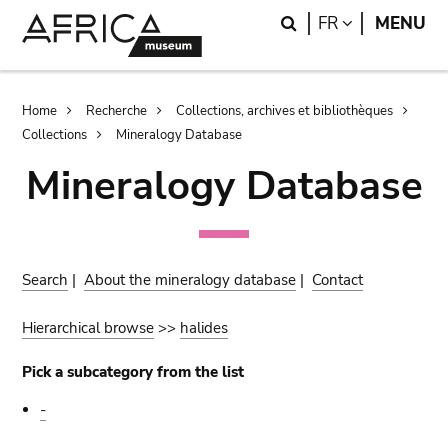
Skip
Skip
Search
LANGUAGE
FR
MENU
to
to
main
search
content
Breadcrumb
Home
Recherche
Collections, archives et bibliothèques
Collections
Mineralogy Database
Mineralogy Database
Search
|
About the mineralogy database
|
Contact
Hierarchical browse
>>
halides
Pick a subcategory from the list
-