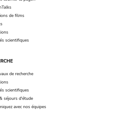
Talks
ions de films
ts
tions
és scientifiques
ERCHE
vaux de recherche
tions
és scientifiques
& séjours d'étude
iquez avec nos équipes