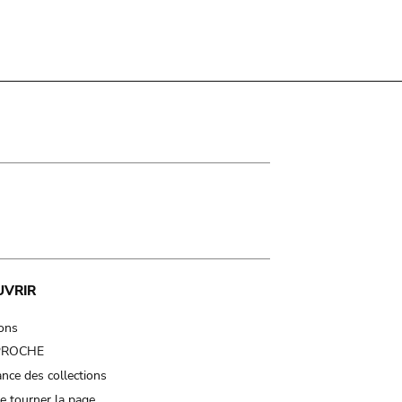
UVRIR
ions
 PROCHE
nce des collections
e tourner la page…