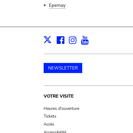
Epernay
Facebook
Instagram
Youtube
Print
X
NEWSLETTER
Main
VOTRE VISITE
navigation
Heures d'ouverture
Tickets
Accès
Accessibilité