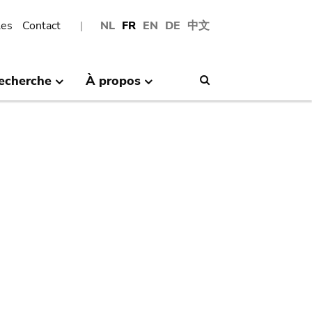
les
Contact
NL
FR
EN
DE
中文
echerche
À propos
Search