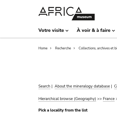
Skip
Skip
to
to
main
search
content
Votre visite
À voir & à faire
Breadcrumb
Home
Recherche
Collections, archives et 
Search
|
About the mineralogy database
|
C
Hierarchical browse (Geography)
>>
France
Pick a locality from the list