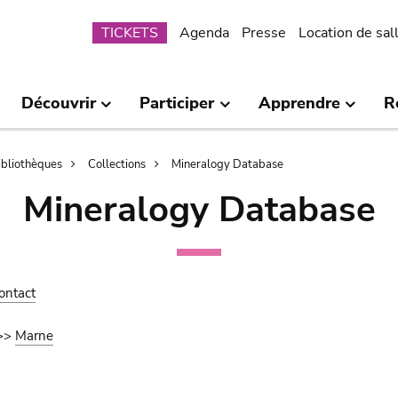
Submenu
TICKETS
Agenda
Presse
Location de sal
Découvrir
Participer
Apprendre
R
bibliothèques
Collections
Mineralogy Database
Mineralogy Database
ontact
>>
Marne