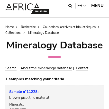
Skip
Skip
Search
LANGUAGE
FR
MENU
to
to
main
search
content
Breadcrumb
Home
Recherche
Collections, archives et bibliothèques
Collections
Mineralogy Database
Mineralogy Database
Search
|
About the mineralogy database
|
Contact
1 samples matching your criteria
Sample n°11228 :
brown pisolithic material
Minerals: