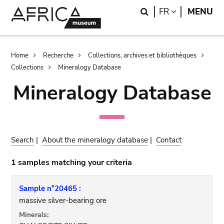
Skip
Skip
Search
LANGUAGE
FR
MENU
to
to
main
search
content
Breadcrumb
Home
Recherche
Collections, archives et bibliothèques
Collections
Mineralogy Database
Mineralogy Database
Search
|
About the mineralogy database
|
Contact
1 samples matching your criteria
Sample n°20465 :
massive silver-bearing ore
Minerals: