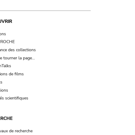
UVRIR
ions
 PROCHE
nce des collections
e tourner la page…
Talks
ions de films
ts
tions
és scientifiques
ERCHE
vaux de recherche