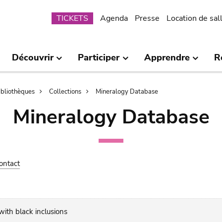
Submenu
TICKETS
Agenda
Presse
Location de sal
Découvrir
Participer
Apprendre
R
bibliothèques
Collections
Mineralogy Database
Mineralogy Database
ontact
with black inclusions