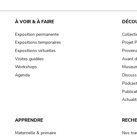
À VOIR & À FAIRE
DÉCO
Exposition permanente
Collect
Expositions temporaires
Projet
Expositions virtuelles
Provena
Visites guidées
Avant d
Workshops
Museum
Agenda
Discuss
Podcas
Publica
Actualit
APPRENDRE
RECH
Maternelle & primaire
Nos tra