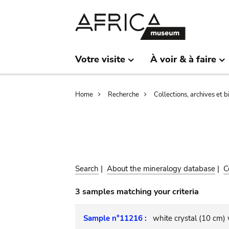
Skip
Skip
to
to
main
search
content
Votre visite
À voir & à faire
Breadcrumb
Home
Recherche
Collections, archives et 
Search
|
About the mineralogy database
|
C
3 samples matching your criteria
Sample n°11216 :
white crystal (10 cm) 