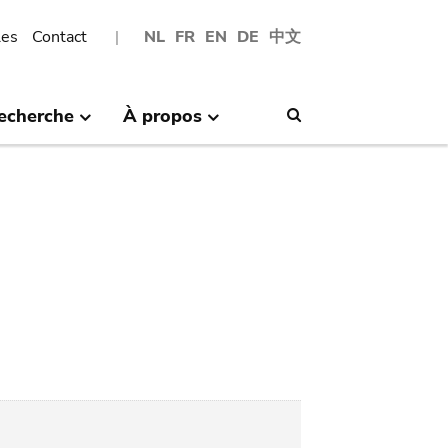
les
Contact
NL
FR
EN
DE
中文
echerche
À propos
Search