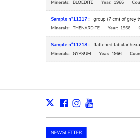
Minerals:
BLOEDITE
Year:
1966
Cou
Sample n°11217 :
group (7 cm) of grey t
Minerals:
THENARDITE
Year:
1966
Sample n°11218 :
flattened tabular hexa
Minerals:
GYPSUM
Year:
1966
Coun
Facebook
Instagram
Youtube
Print
X
NEWSLETTER