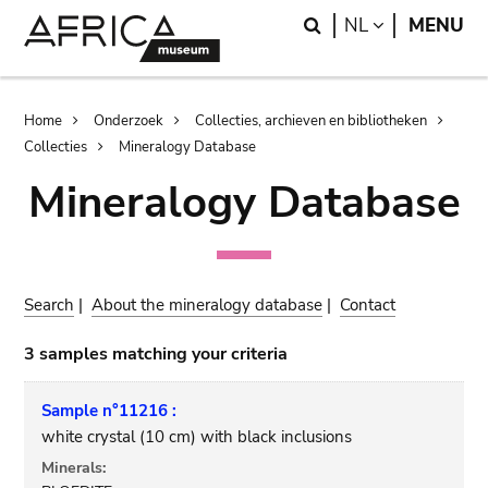
Skip
Skip
Search
LANGUAGE
NL
MENU
to
to
main
search
content
Breadcrumb
Home
Onderzoek
Collecties, archieven en bibliotheken
Collecties
Mineralogy Database
Mineralogy Database
Search
|
About the mineralogy database
|
Contact
3 samples matching your criteria
Sample n°11216 :
white crystal (10 cm) with black inclusions
Minerals: