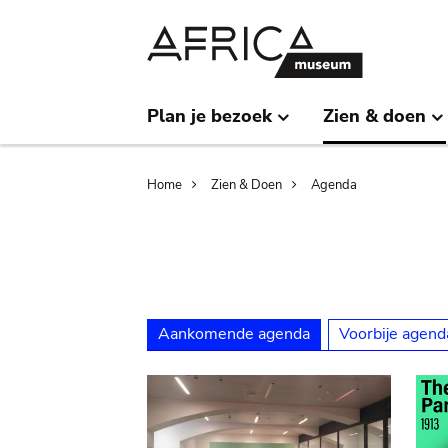
Skip
Skip
to
to
main
search
content
Plan je bezoek
Zien & doen
Breadcrumb
Home
Zien & Doen
Agenda
Aankomende agenda
Voorbije agend