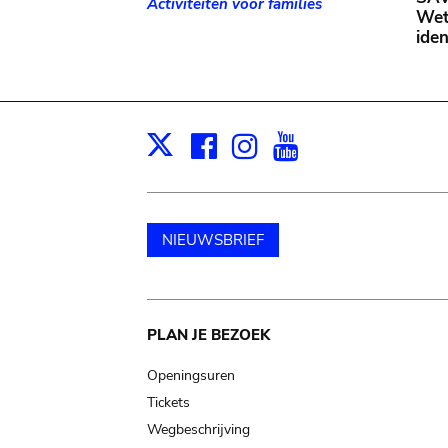
Activiteiten voor families
Wet
iden
Facebook
Instagram
Youtube
Print
X
NIEUWSBRIEF
Main
PLAN JE BEZOEK
navigation
Openingsuren
Tickets
Wegbeschrijving