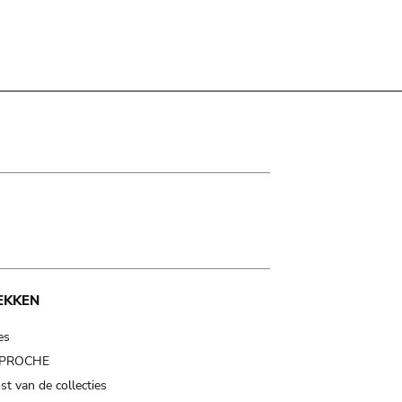
EKKEN
es
t PROCHE
t van de collecties