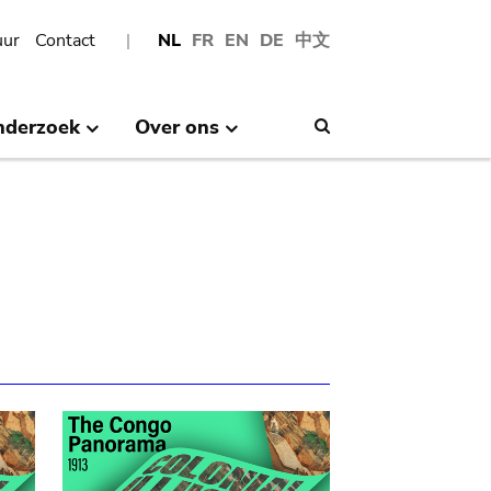
uur
Contact
NL
FR
EN
DE
中文
nderzoek
Over ons
Search