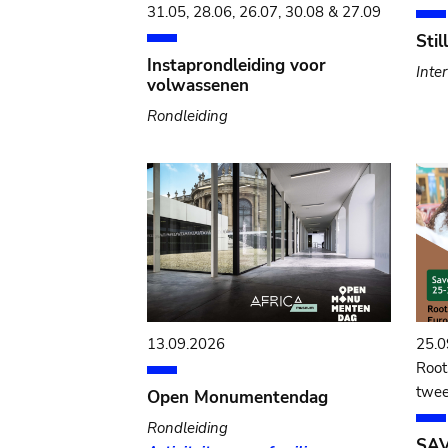
31.05, 28.06, 26.07, 30.08 & 27.09
Sti
Instaprondleiding voor
Inte
volwassenen
Rondleiding
13.09.2026
25.0
Root
twee
Open Monumentendag
Rondleiding
SAV