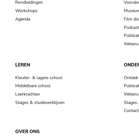
Rondleidingen
Voorale
Workshops
Museum
Agenda
Film di
Podcas
Publicat
Wetensc
LEREN
ONDE
Kleuter- & lagere school
Ontdek
Middelbare school
Publicat
Leerkrachten
Wetensc
Stages & studieverblijven
Stages 
Contact
OVER ONS