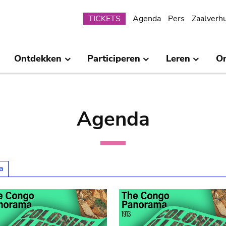
Submenu
TICKETS
Agenda
Pers
Zaalverh
Ontdekken
Participeren
Leren
O
Agenda
a