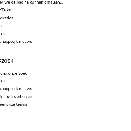
er we de pagina kunnen omslaan…
Talks
scussies
ts
ies
happelijk nieuws
RZOEK
 ons onderzoek
ies
happelijk nieuws
& studieverblijven
eer onze teams