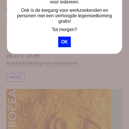
voor iedereen.
Ook is de toegang voor werkzoekenden en
personen met een verhoogde tegemoetkoming
01.10
30.09
gratis!
Workshop Dekolonisatie van Kuumba
Tot morgen?
28.11
27.09
OK
Het Congopanorama 1913. Koloniale illusie doorprikt
28.11
27.09
Groepsrondleiding voor volwassenen
MEER