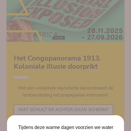
Het Congopanorama 1913.
Koloniale illusie doorprikt
Met een verkleinde reproductie deconstrueert de
tentoonstelling het propaganda-instrument.
WAT SCHUILT ER ACHTER JOUW SCHERM?
Tijdens deze warme dagen voorzien we water
AGENDA