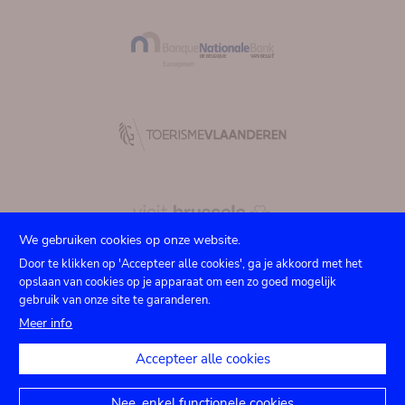
We gebruiken cookies op onze website.
Door te klikken op 'Accepteer alle cookies', ga je akkoord met het
opslaan van cookies op je apparaat om een zo goed mogelijk
gebruik van onze site te garanderen.
Submenu
TICKETS
Agenda
Pers
Zaalverhuur
Contact
Meer info
Privacy instellingen
footer
Accepteer alle cookies
Juridische mededelingen
Toegankelijkheidsverklaring
Nee, enkel functionele cookies