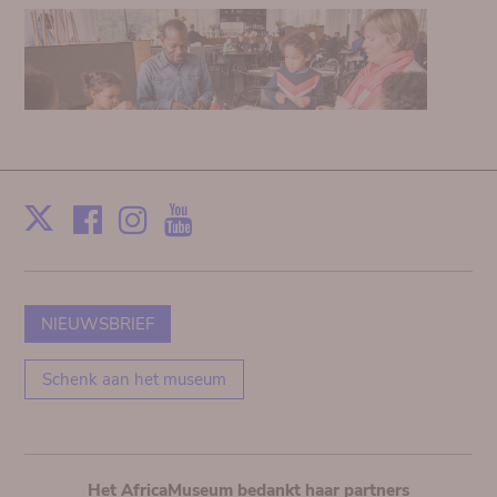
Facebook
Instagram
Youtube
Print
X
NIEUWSBRIEF
Schenk aan het museum
Het AfricaMuseum bedankt haar partners