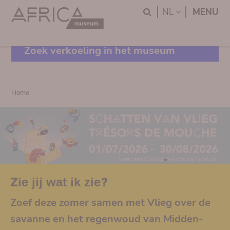
Skip
Skip
Search
LANGUAGE
NL
MENU
to
to
main
search
content
Zoek verkoeling in het museum
Breadcrumb
Home
Zie jij wat ik zie?
Zoef deze zomer samen met Vlieg over de
savanne en het regenwoud van Midden-