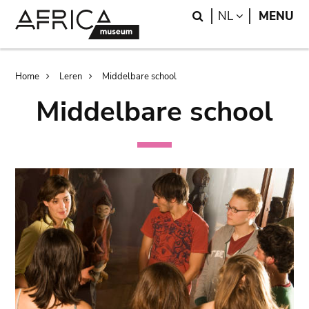
Skip
Skip
Search
LANGUAGE
NL
MENU
to
to
main
search
content
Breadcrumb
Home
Leren
Middelbare school
Middelbare school