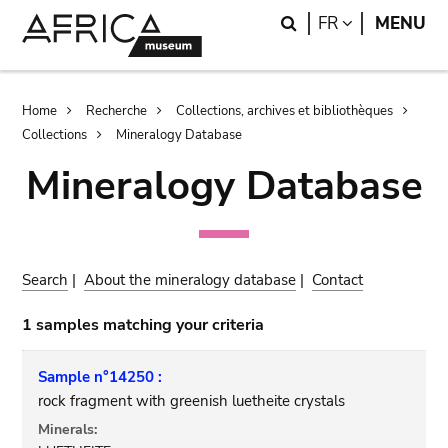
Skip
Skip
Search
LANGUAGE
FR
MENU
to
to
main
search
content
Breadcrumb
Home
Recherche
Collections, archives et bibliothèques
Collections
Mineralogy Database
Mineralogy Database
Search
|
About the mineralogy database
|
Contact
1 samples matching your criteria
Sample n°14250 :
rock fragment with greenish luetheite crystals
Minerals: