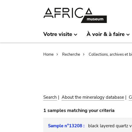
Skip
Skip
to
to
main
search
content
Votre visite
À voir & à faire
Breadcrumb
Home
Recherche
Collections, archives et 
Search
|
About the mineralogy database
|
C
1 samples matching your criteria
Sample n°13208 :
black layered quartz v