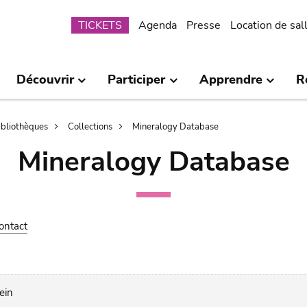
Submenu
TICKETS
Agenda
Presse
Location de sal
Découvrir
Participer
Apprendre
R
bibliothèques
Collections
Mineralogy Database
Mineralogy Database
ontact
ein