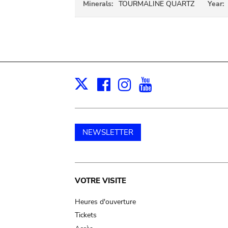
Minerals:
TOURMALINE QUARTZ
Year:
Facebook
Instagram
Youtube
Print
X
NEWSLETTER
Main
VOTRE VISITE
navigation
Heures d'ouverture
Tickets