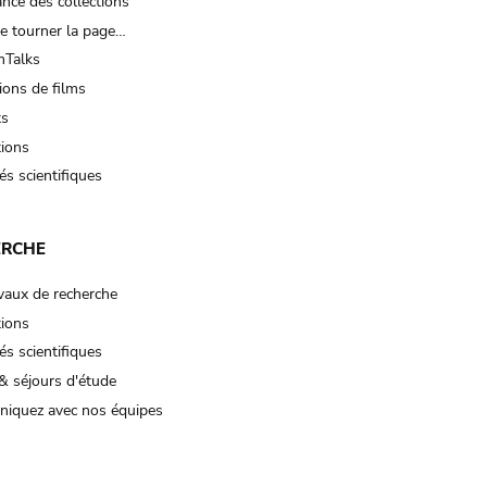
nce des collections
e tourner la page…
Talks
ions de films
ts
tions
és scientifiques
ERCHE
vaux de recherche
tions
és scientifiques
& séjours d'étude
iquez avec nos équipes