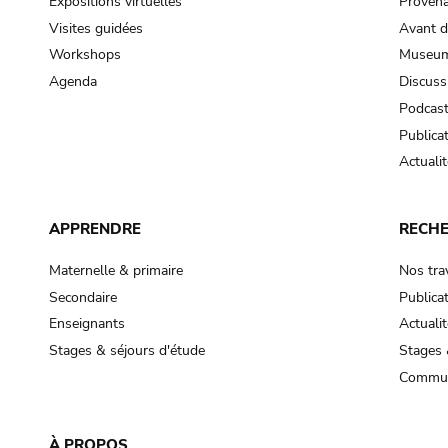
Expositions virtuelles
Provena
Visites guidées
Avant d
Workshops
Museum
Agenda
Discuss
Podcas
Publica
Actualit
APPRENDRE
RECH
Maternelle & primaire
Nos tra
Secondaire
Publica
Enseignants
Actualit
Stages & séjours d'étude
Stages 
Commun
À PROPOS