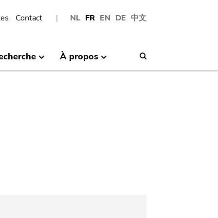
les
Contact
NL
FR
EN
DE
中文
echerche
À propos
Search