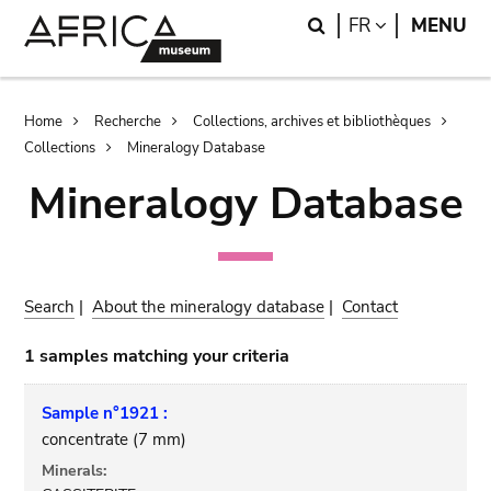
Skip
Skip
Search
LANGUAGE
FR
MENU
to
to
main
search
content
Breadcrumb
Home
Recherche
Collections, archives et bibliothèques
Collections
Mineralogy Database
Mineralogy Database
Search
|
About the mineralogy database
|
Contact
1 samples matching your criteria
Sample n°1921 :
concentrate (7 mm)
Minerals: