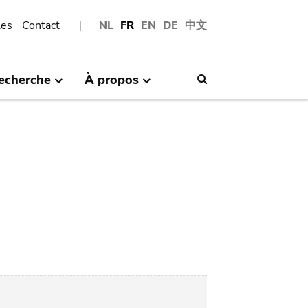
les
Contact
NL
FR
EN
DE
中文
echerche
À propos
Search