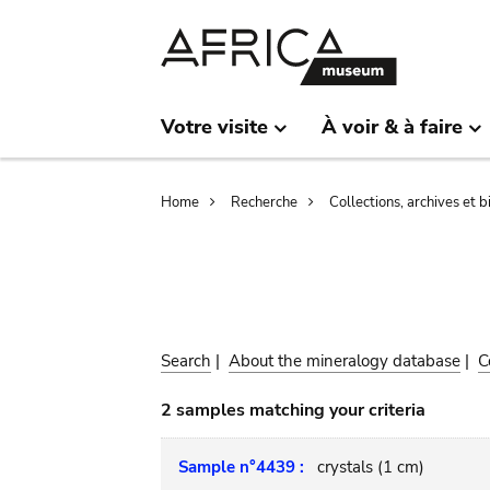
Skip
Skip
to
to
main
search
content
Votre visite
À voir & à faire
Breadcrumb
Home
Recherche
Collections, archives et 
Search
|
About the mineralogy database
|
C
2 samples matching your criteria
Sample n°4439 :
crystals (1 cm)