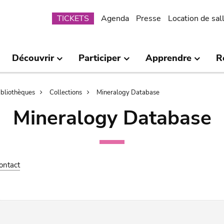
Submenu
TICKETS
Agenda
Presse
Location de sal
Découvrir
Participer
Apprendre
R
bibliothèques
Collections
Mineralogy Database
Mineralogy Database
ontact