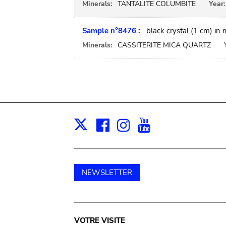
Minerals:
TANTALITE COLUMBITE
Year:
Sample n°8476 :
black crystal (1 cm) in
Minerals:
CASSITERITE MICA QUARTZ
Facebook
Instagram
Youtube
Print
X
NEWSLETTER
Main
VOTRE VISITE