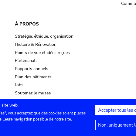
Commun
À PROPOS
Stratégie, éthique, organisation
Histoire & Rénovation
Points de vue et idées reçues
Partenariats
Rapports annuels
Plan des bâtiments
Jobs
Soutenez le musée
 site web.
Accepter tous les 
ies", vous acceptez que des cookies soient placés
lles
Contact
Paramètres de confidentialité
Mention
eilleure navigation possible de notre site.
Non, uniquement le