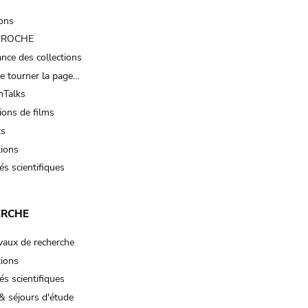
ions
 PROCHE
nce des collections
e tourner la page…
Talks
ions de films
ts
tions
és scientifiques
ERCHE
vaux de recherche
tions
és scientifiques
& séjours d'étude