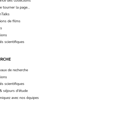
nce des collections
e tourner la page…
Talks
ions de films
ts
tions
és scientifiques
ERCHE
vaux de recherche
tions
és scientifiques
& séjours d'étude
iquez avec nos équipes