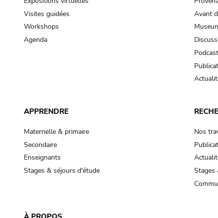
Expositions virtuelles
Provena
Visites guidées
Avant d
Workshops
Museum
Agenda
Discuss
Podcas
Publica
Actualit
APPRENDRE
RECH
Maternelle & primaire
Nos tra
Secondaire
Publica
Enseignants
Actualit
Stages & séjours d'étude
Stages 
Commun
À PROPOS