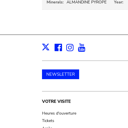
Minerals:
ALMANDINE PYROPE
Year:
Facebook
Instagram
Youtube
Print
X
NEWSLETTER
Main
VOTRE VISITE
navigation
Heures d'ouverture
Tickets