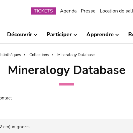
Submenu
TICKETS
Agenda
Presse
Location de sal
Découvrir
Participer
Apprendre
R
bibliothèques
Collections
Mineralogy Database
Mineralogy Database
ontact
2 cm) in gneiss