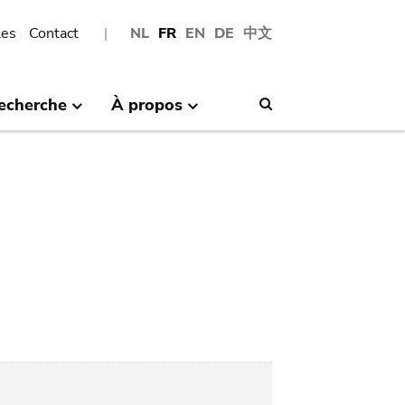
les
Contact
NL
FR
EN
DE
中文
echerche
À propos
Search