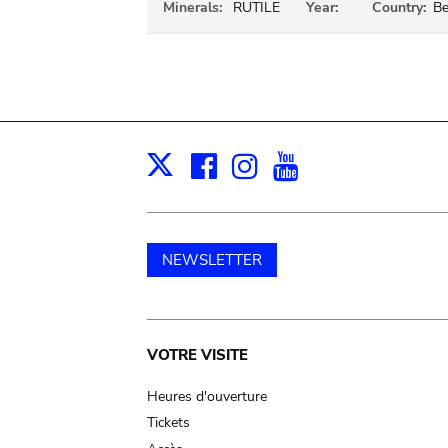
Minerals:
RUTILE
Year:
Country:
Be
Facebook
Instagram
Youtube
Print
X
NEWSLETTER
Main
VOTRE VISITE
navigation
Heures d'ouverture
Tickets