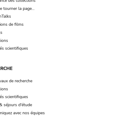
nce des collections
e tourner la page…
Talks
ions de films
ts
tions
és scientifiques
ERCHE
vaux de recherche
tions
és scientifiques
& séjours d'étude
iquez avec nos équipes