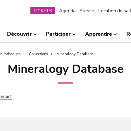
Submenu
TICKETS
Agenda
Presse
Location de sal
Découvrir
Participer
Apprendre
R
bibliothèques
Collections
Mineralogy Database
Mineralogy Database
ontact