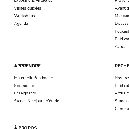
Expositions virtuelles
Provena
Visites guidées
Avant d
Workshops
Museum
Agenda
Discuss
Podcas
Publica
Actualit
APPRENDRE
RECH
Maternelle & primaire
Nos tra
Secondaire
Publica
Enseignants
Actualit
Stages & séjours d'étude
Stages 
Commun
À PROPOS