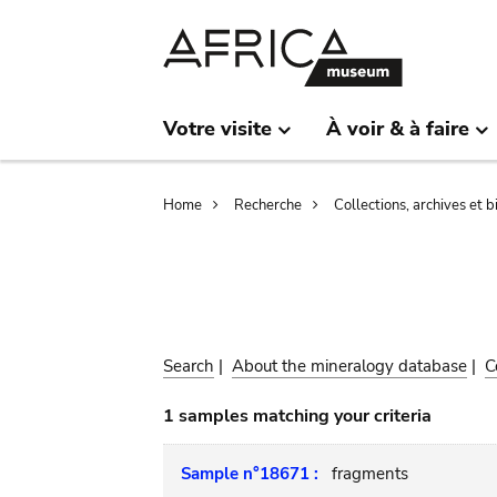
Skip
Skip
to
to
main
search
content
Votre visite
À voir & à faire
Breadcrumb
Home
Recherche
Collections, archives et 
Search
|
About the mineralogy database
|
C
1 samples matching your criteria
Sample n°18671 :
fragments