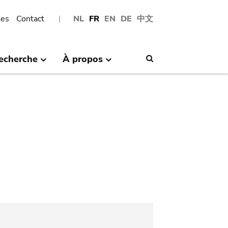
les
Contact
NL
FR
EN
DE
中文
echerche
À propos
Search