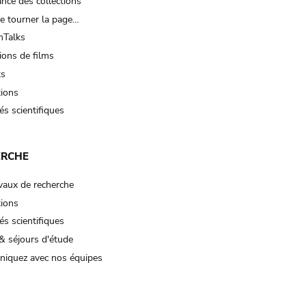
nce des collections
e tourner la page…
Talks
ions de films
ts
tions
és scientifiques
ERCHE
vaux de recherche
tions
és scientifiques
& séjours d'étude
iquez avec nos équipes