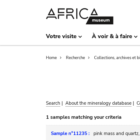
Skip
Skip
to
to
main
search
content
Votre visite
À voir & à faire
Breadcrumb
Home
Recherche
Collections, archives et 
Search
|
About the mineralogy database
|
C
1 samples matching your criteria
Sample n°11235 :
pink mass and quartz, 