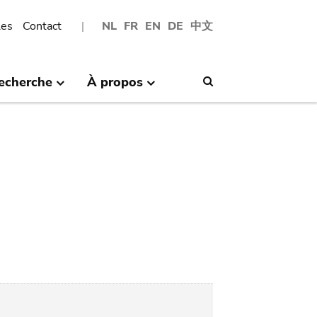
les
Contact
NL
FR
EN
DE
中文
echerche
À propos
Search