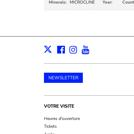
Minerals:
MICROCLINE
Year:
Count
Facebook
Instagram
Youtube
Print
X
NEWSLETTER
Main
VOTRE VISITE
navigation
Heures d'ouverture
Tickets