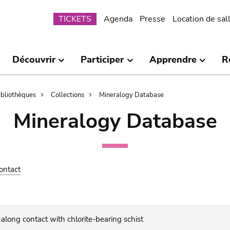
Submenu
TICKETS
Agenda
Presse
Location de sal
Découvrir
Participer
Apprendre
R
bibliothèques
Collections
Mineralogy Database
Mineralogy Database
ontact
along contact with chlorite-bearing schist