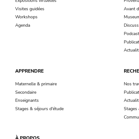
Expositions virtuelles
Provena
Visites guidées
Avant d
Workshops
Museum
Agenda
Discuss
Podcas
Publica
Actualit
APPRENDRE
RECH
Maternelle & primaire
Nos tra
Secondaire
Publica
Enseignants
Actualit
Stages & séjours d'étude
Stages 
Commun
À PROPOS