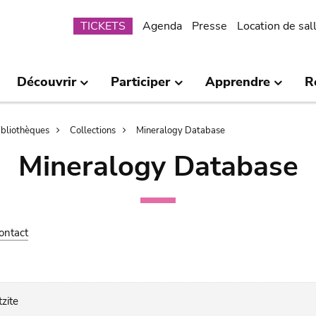
Submenu
TICKETS
Agenda
Presse
Location de sal
Découvrir
Participer
Apprendre
R
bibliothèques
Collections
Mineralogy Database
Mineralogy Database
ontact
zite