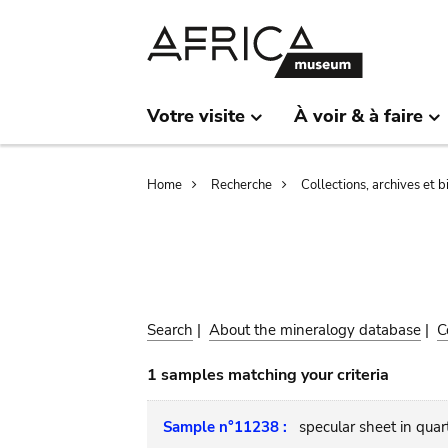
Skip
Skip
to
to
main
search
content
Votre visite
À voir & à faire
Breadcrumb
Home
Recherche
Collections, archives et 
Search
|
About the mineralogy database
|
C
1 samples matching your criteria
Sample n°11238 :
specular sheet in quart