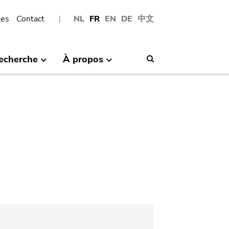
les
Contact
NL
FR
EN
DE
中文
echerche
À propos
Search