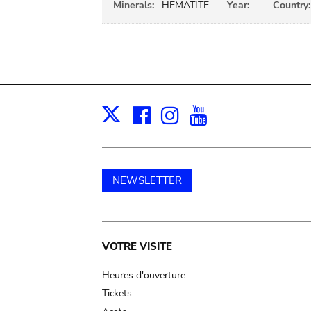
Minerals:
HEMATITE
Year:
Country:
Facebook
Instagram
Youtube
Print
X
NEWSLETTER
Main
VOTRE VISITE
navigation
Heures d'ouverture
Tickets