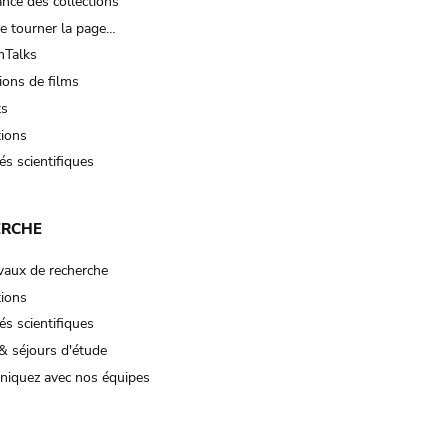
nce des collections
e tourner la page…
Talks
ions de films
ts
tions
és scientifiques
ERCHE
vaux de recherche
tions
és scientifiques
& séjours d'étude
iquez avec nos équipes