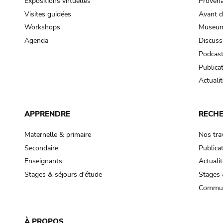
Expositions virtuelles
Provena
Visites guidées
Avant d
Workshops
Museum
Agenda
Discuss
Podcas
Publica
Actualit
APPRENDRE
RECH
Maternelle & primaire
Nos tra
Secondaire
Publica
Enseignants
Actualit
Stages & séjours d'étude
Stages 
Commun
À PROPOS