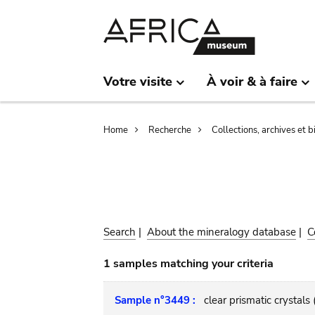
Skip
Skip
to
to
main
search
content
Votre visite
À voir & à faire
Breadcrumb
Home
Recherche
Collections, archives et 
Search
|
About the mineralogy database
|
C
1 samples matching your criteria
Sample n°3449 :
clear prismatic crystals