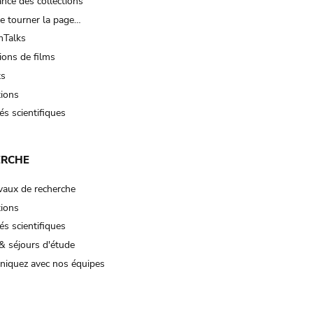
nce des collections
e tourner la page…
Talks
ions de films
ts
tions
és scientifiques
ERCHE
vaux de recherche
tions
és scientifiques
& séjours d'étude
iquez avec nos équipes