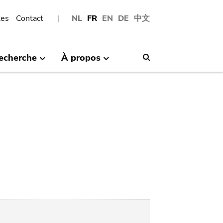
les
Contact
NL
FR
EN
DE
中文
echerche
À propos
Search