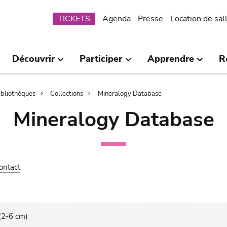
Submenu
TICKETS
Agenda
Presse
Location de sal
Découvrir
Participer
Apprendre
R
bibliothèques
Collections
Mineralogy Database
Mineralogy Database
ontact
 (2-6 cm)