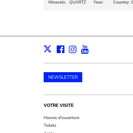
Minerals:
QUARTZ
Year:
Country:
Facebook
Instagram
Youtube
Print
X
NEWSLETTER
Main
VOTRE VISITE
navigation
Heures d'ouverture
Tickets