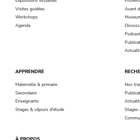
Expositions virtuelles
Provena
Visites guidées
Avant d
Workshops
Museum
Agenda
Discuss
Podcas
Publica
Actualit
APPRENDRE
RECH
Maternelle & primaire
Nos tra
Secondaire
Publica
Enseignants
Actualit
Stages & séjours d'étude
Stages 
Commun
À PROPOS