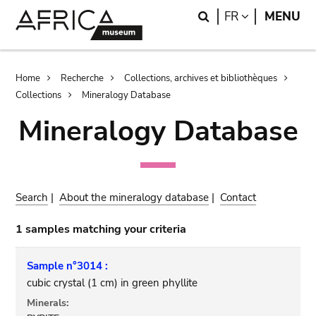
Skip
Skip
Search
LANGUAGE
FR
MENU
to
to
main
search
content
Breadcrumb
Home
Recherche
Collections, archives et bibliothèques
Collections
Mineralogy Database
Mineralogy Database
Search
|
About the mineralogy database
|
Contact
1 samples matching your criteria
Sample n°3014 :
cubic crystal (1 cm) in green phyllite
Minerals: