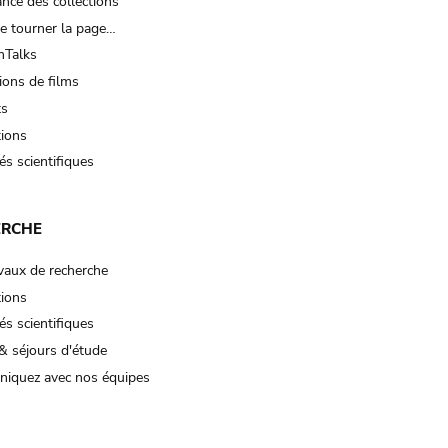
nce des collections
e tourner la page…
Talks
ions de films
ts
tions
és scientifiques
ERCHE
vaux de recherche
tions
és scientifiques
& séjours d'étude
iquez avec nos équipes