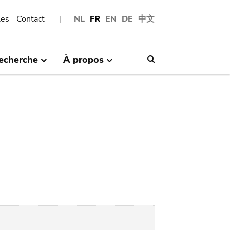
les
Contact
NL
FR
EN
DE
中文
echerche
À propos
Search