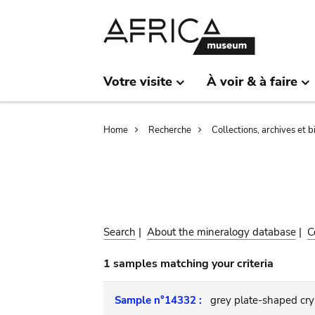
Skip
Skip
to
to
main
search
content
Votre visite
À voir & à faire
Breadcrumb
Home
Recherche
Collections, archives et 
Search
|
About the mineralogy database
|
C
1 samples matching your criteria
Sample n°14332 :
grey plate-shaped crys