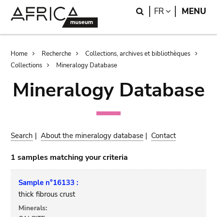
Skip
Skip
Search
LANGUAGE
FR
MENU
to
to
main
search
content
Breadcrumb
Home
Recherche
Collections, archives et bibliothèques
Collections
Mineralogy Database
Mineralogy Database
Search
|
About the mineralogy database
|
Contact
1 samples matching your criteria
Sample n°16133 :
thick fibrous crust
Minerals: