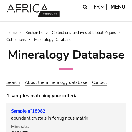
Skip
Skip
Search
LANGUAGE
FR
MENU
to
to
main
search
content
Breadcrumb
Home
Recherche
Collections, archives et bibliothèques
Collections
Mineralogy Database
Mineralogy Database
Search
|
About the mineralogy database
|
Contact
1 samples matching your criteria
Sample n°18982 :
abundant crystals in ferruginous matrix
Minerals: