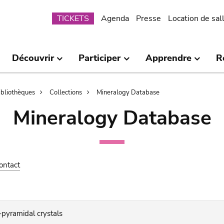
Submenu
TICKETS
Agenda
Presse
Location de sal
Découvrir
Participer
Apprendre
R
bibliothèques
Collections
Mineralogy Database
Mineralogy Database
ontact
-pyramidal crystals