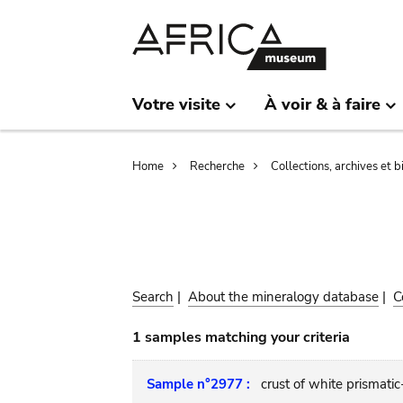
Skip
Skip
to
to
main
search
content
Votre visite
À voir & à faire
Breadcrumb
Home
Recherche
Collections, archives et 
Search
|
About the mineralogy database
|
C
1 samples matching your criteria
Sample n°2977 :
crust of white prismatic