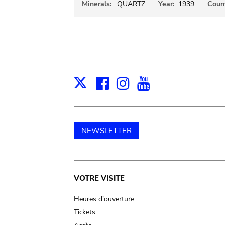
Minerals:
QUARTZ
Year:
1939
Count
Facebook
Instagram
Youtube
Print
X
NEWSLETTER
Main
VOTRE VISITE
navigation
Heures d'ouverture
Tickets