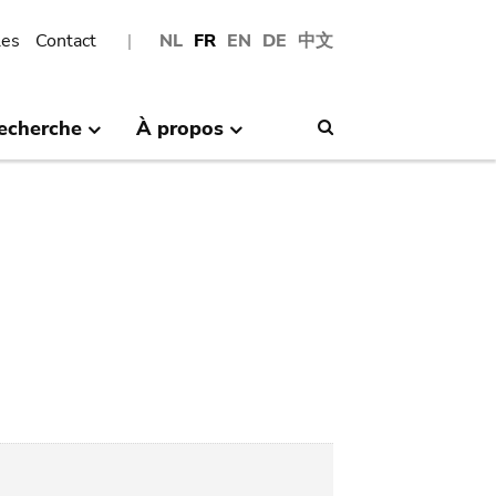
les
Contact
NL
FR
EN
DE
中文
echerche
À propos
Search