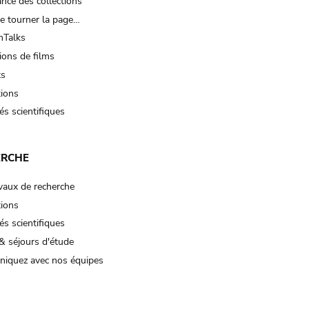
nce des collections
e tourner la page…
Talks
ions de films
ts
tions
és scientifiques
ERCHE
vaux de recherche
tions
és scientifiques
& séjours d'étude
iquez avec nos équipes