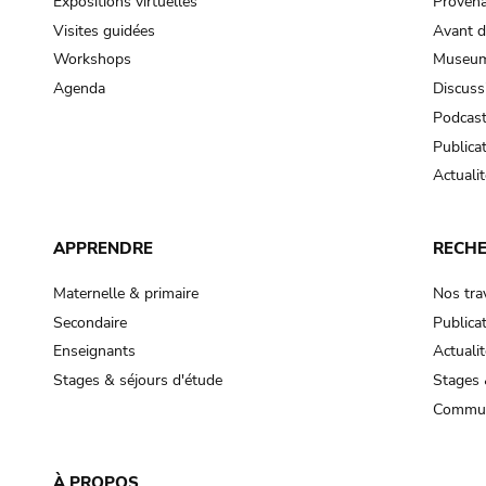
Expositions virtuelles
Provena
Visites guidées
Avant d
Workshops
Museum
Agenda
Discuss
Podcas
Publica
Actualit
APPRENDRE
RECH
Maternelle & primaire
Nos tra
Secondaire
Publica
Enseignants
Actualit
Stages & séjours d'étude
Stages 
Commun
À PROPOS