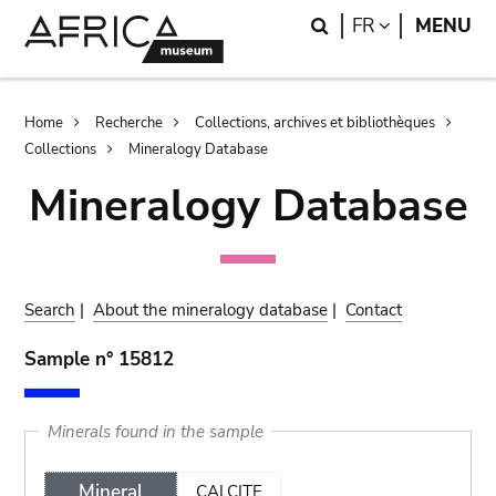
Skip
Skip
Search
LANGUAGE
FR
MENU
to
to
main
search
content
Breadcrumb
Home
Recherche
Collections, archives et bibliothèques
Collections
Mineralogy Database
Mineralogy Database
Search
|
About the mineralogy database
|
Contact
Sample n° 15812
Minerals found in the sample
Mineral
CALCITE