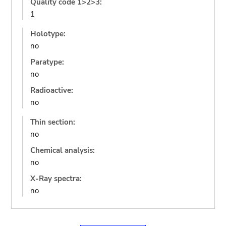
Quality code 1>2>3:
1
Holotype:
no
Paratype:
no
Radioactive:
no
Thin section:
no
Chemical analysis:
no
X-Ray spectra:
no