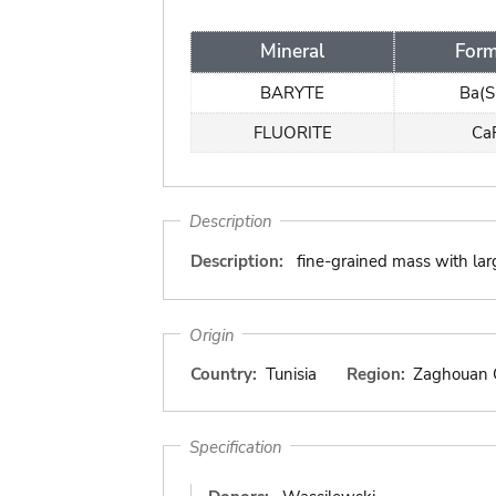
Mineral
Form
BARYTE
Ba(
FLUORITE
Ca
Description
Description:
fine-grained mass with larg
Origin
Country:
Tunisia
Region:
Zaghouan 
Specification