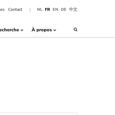
les
Contact
NL
FR
EN
DE
中文
echerche
À propos
Search