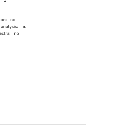
:
1
ion:
no
analysis:
no
ectra:
no