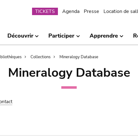
Submenu
TICKETS
Agenda
Presse
Location de sal
Découvrir
Participer
Apprendre
R
bibliothèques
Collections
Mineralogy Database
Mineralogy Database
ontact