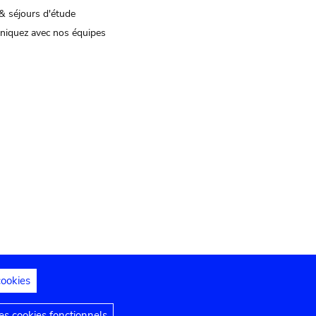
& séjours d'étude
iquez avec nos équipes
cookies
s juridiques
Déclaration d'accessibilité
s cookies fonctionnels