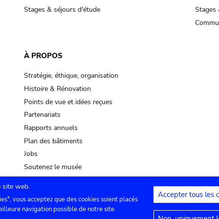
Stages & séjours d'étude
Stages 
Commun
À PROPOS
Stratégie, éthique, organisation
Histoire & Rénovation
Points de vue et idées reçues
Partenariats
Rapports annuels
Plan des bâtiments
Jobs
Soutenez le musée
 site web.
Accepter tous les 
ies", vous acceptez que des cookies soient placés
lles
Contact
Paramètres de confidentialité
Mention
eilleure navigation possible de notre site.
Non, uniquement le