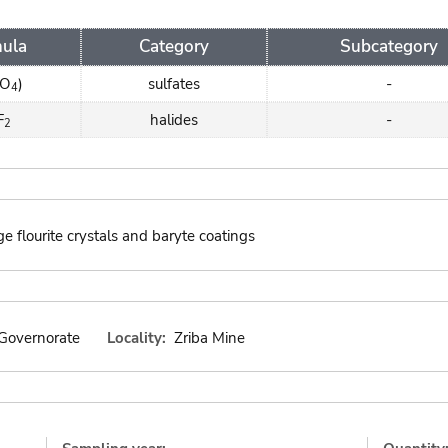
ula
Category
Subcategory
SO
)
sulfates
-
4
F
halides
-
2
e flourite crystals and baryte coatings
Governorate
Locality:
Zriba Mine