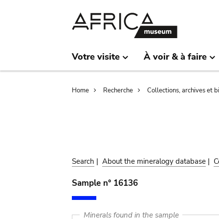
Skip
Skip
to
to
main
search
content
Votre visite
À voir & à faire
Breadcrumb
Home
Recherche
Collections, archives et 
Search
|
About the mineralogy database
|
C
Sample n° 16136
Minerals found in the sample