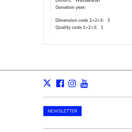
Donors:
Wassilewski
Donation year:
Dimension code 1>2>3:
3
Quality code 1>2>3:
1
Facebook
Instagram
Youtube
Print
X
NEWSLETTER