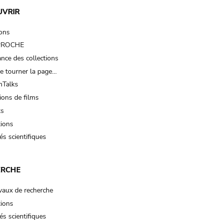
UVRIR
ions
 PROCHE
nce des collections
e tourner la page…
Talks
ions de films
ts
tions
és scientifiques
ERCHE
vaux de recherche
tions
és scientifiques