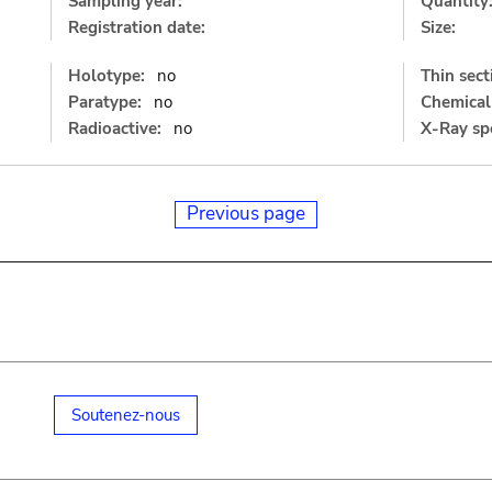
Sampling year:
Quantity
Registration date:
Size:
Holotype:
no
Thin sect
Paratype:
no
Chemical 
Radioactive:
no
X-Ray sp
Previous page
Soutenez-nous