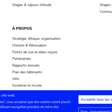
Stages & séjours d'étude
Stages 
Commun
À PROPOS
Stratégie, éthique, organisation
Histoire & Rénovation
Points de vue et idées reçues
Partenariats
Rapports annuels
Plan des bâtiments
Jobs
Soutenez le musée
 site web.
Accepter tous les 
ies", vous acceptez que des cookies soient placés
lles
Contact
Paramètres de confidentialité
Mention
eilleure navigation possible de notre site.
Non, uniquement le