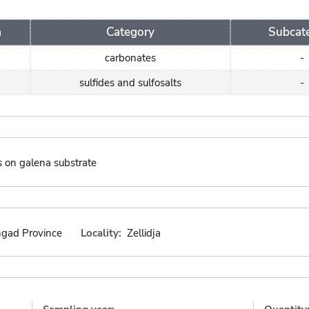
a
Category
Subcat
carbonates
-
sulfides and sulfosalts
-
ls on galena substrate
gad Province
Locality:
Zellidja