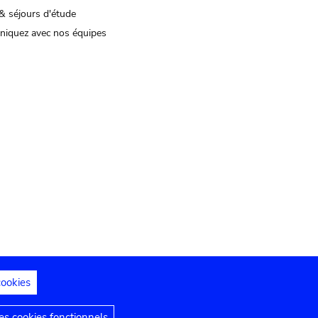
& séjours d'étude
iquez avec nos équipes
cookies
s juridiques
Déclaration d'accessibilité
s cookies fonctionnels