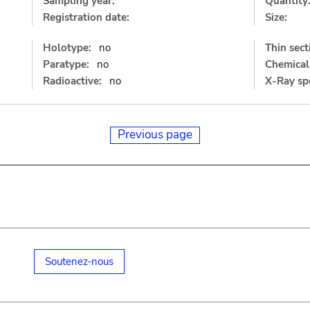
Sampling year:
Quantity
Registration date:
Size:
Holotype:
no
Thin sect
Paratype:
no
Chemical 
Radioactive:
no
X-Ray sp
Previous page
Soutenez-nous