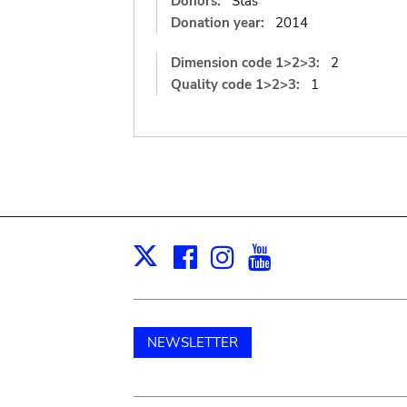
Donors:
Stas
Donation year:
2014
Dimension code 1>2>3:
2
Quality code 1>2>3:
1
Facebook
Instagram
Youtube
Print
X
NEWSLETTER