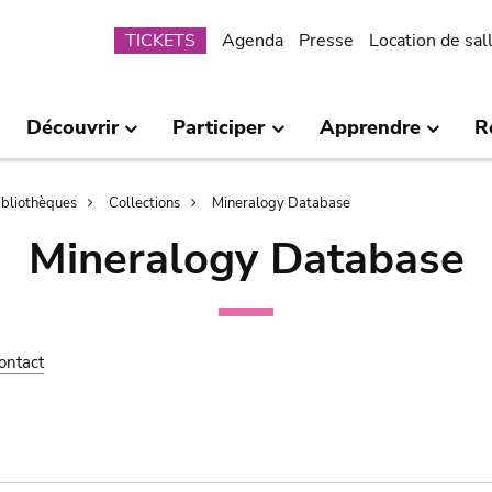
Submenu
TICKETS
Agenda
Presse
Location de sal
Découvrir
Participer
Apprendre
R
bibliothèques
Collections
Mineralogy Database
Mineralogy Database
ontact