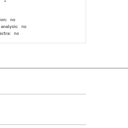
:
1
ion:
no
analysis:
no
ectra:
no