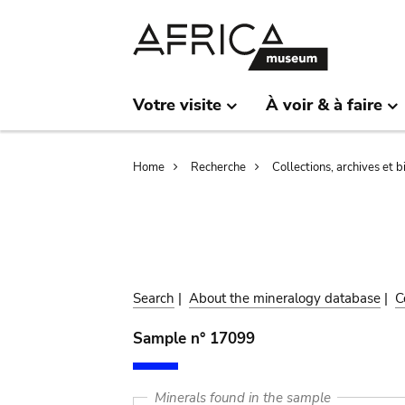
Skip
Skip
to
to
main
search
content
Votre visite
À voir & à faire
Breadcrumb
Home
Recherche
Collections, archives et 
Search
|
About the mineralogy database
|
C
Sample n° 17099
Minerals found in the sample