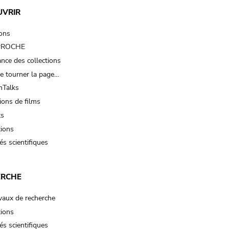
UVRIR
ions
 PROCHE
nce des collections
e tourner la page…
Talks
ions de films
ts
tions
és scientifiques
ERCHE
vaux de recherche
tions
és scientifiques