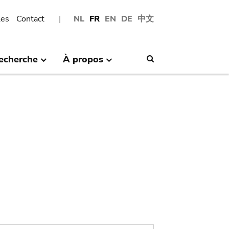
les
Contact
NL
FR
EN
DE
中文
echerche
À propos
Search