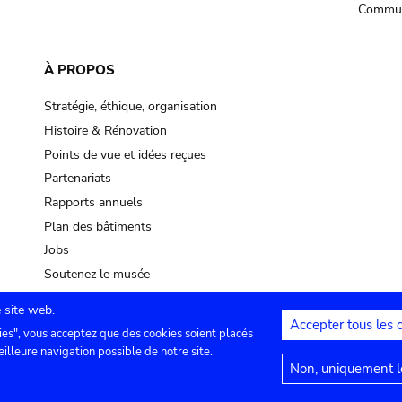
Commun
À PROPOS
Stratégie, éthique, organisation
Histoire & Rénovation
Points de vue et idées reçues
Partenariats
Rapports annuels
Plan des bâtiments
Jobs
Soutenez le musée
 site web.
Accepter tous les 
ies", vous acceptez que des cookies soient placés
lles
Contact
Paramètres de confidentialité
Mention
eilleure navigation possible de notre site.
Non, uniquement le