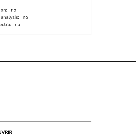
ion:
no
analysis:
no
ectra:
no
UVRIR