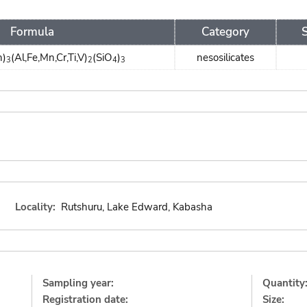
Formula
Category
n)
(Al,Fe,Mn,Cr,Ti,V)
(SiO
)
nesosilicates
3
2
4
3
Locality:
Rutshuru, Lake Edward, Kabasha
Sampling year:
Quantity
Registration date:
Size: