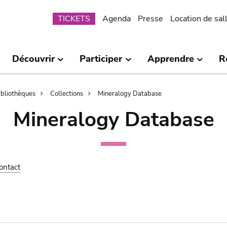
Submenu
TICKETS
Agenda
Presse
Location de sal
Découvrir
Participer
Apprendre
R
bibliothèques
Collections
Mineralogy Database
Mineralogy Database
ontact