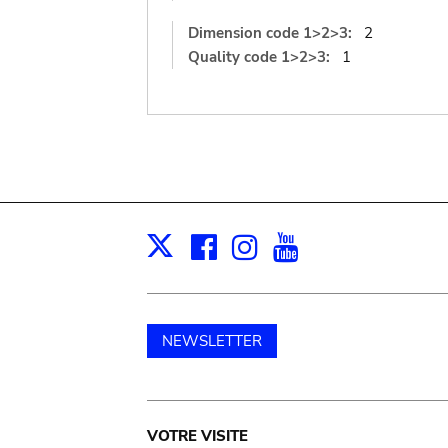
Dimension code 1>2>3:
2
Quality code 1>2>3:
1
Facebook
Instagram
Youtube
Print
X
NEWSLETTER
Main
VOTRE VISITE