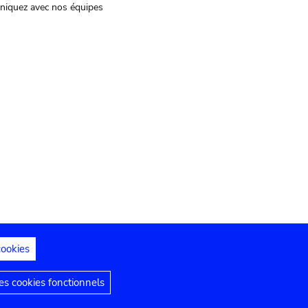
iquez avec nos équipes
cookies
s juridiques
Déclaration d'accessibilité
s cookies fonctionnels