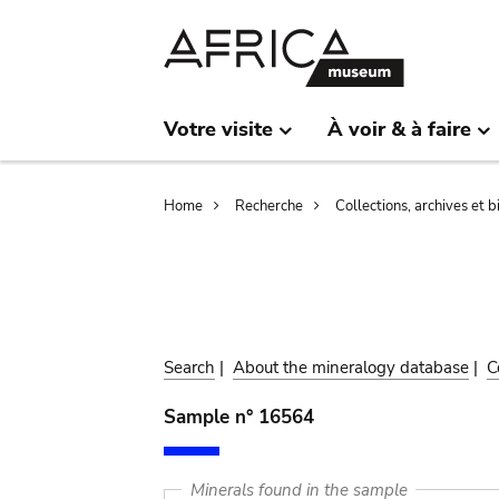
Skip
Skip
to
to
main
search
content
Votre visite
À voir & à faire
Breadcrumb
Home
Recherche
Collections, archives et 
Search
|
About the mineralogy database
|
C
Sample n° 16564
Minerals found in the sample