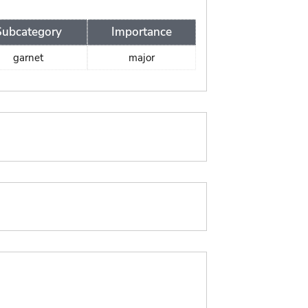
Subcategory
Importance
garnet
major
: