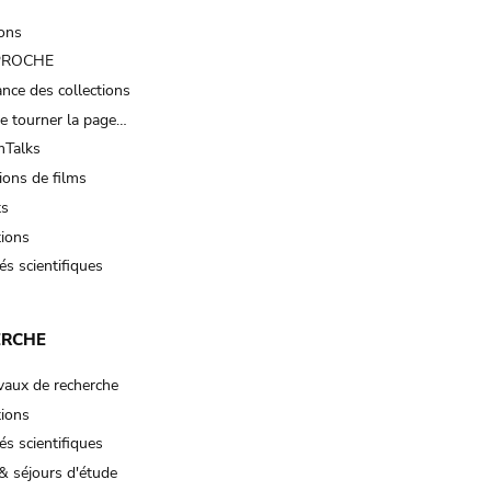
ions
 PROCHE
nce des collections
e tourner la page…
Talks
ions de films
ts
tions
és scientifiques
ERCHE
vaux de recherche
tions
és scientifiques
& séjours d'étude