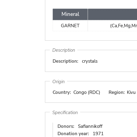
Mineral
GARNET
(Ca,Fe,Mg,M
Description
Description:
crystals
Origin
Country:
Congo (RDC)
Region:
Kivu
Specification
Donors:
Safiannikoff
Donation year:
1971