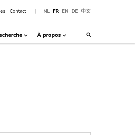
les
Contact
NL
FR
EN
DE
中文
echerche
À propos
Search