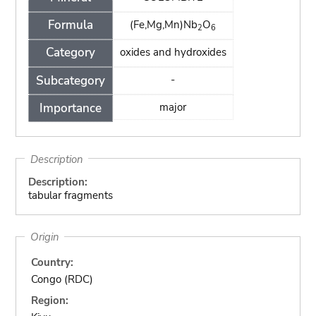
Formula
(Fe,Mg,Mn)Nb
O
2
6
Category
oxides and hydroxides
Subcategory
-
Importance
major
Description
Description:
tabular fragments
Origin
Country:
Congo (RDC)
Region: