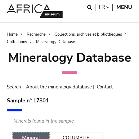
Skip
Skip
Search
LANGUAGE
FR
MENU
to
to
main
search
content
Breadcrumb
Home
Recherche
Collections, archives et bibliothèques
Collections
Mineralogy Database
Mineralogy Database
Search
|
About the mineralogy database
|
Contact
Sample n° 17801
Minerals found in the sample
Mineral
COLUMBITE