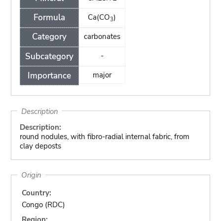
Formula
Ca(CO
)
3
Category
carbonates
Subcategory
-
Importance
major
Description
Description:
round nodules, with fibro-radial internal fabric, from
clay deposts
Origin
Country:
Congo (RDC)
Region: