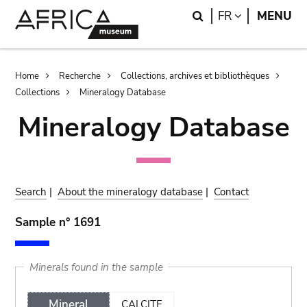
Skip
Skip
Search
LANGUAGE
FR
MENU
to
to
main
search
content
Breadcrumb
Home
Recherche
Collections, archives et bibliothèques
Collections
Mineralogy Database
Mineralogy Database
Search
|
About the mineralogy database
|
Contact
Sample n° 1691
Minerals found in the sample
Mineral
CALCITE