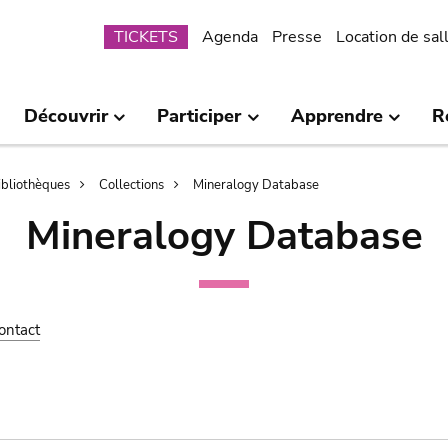
Submenu
TICKETS
Agenda
Presse
Location de sal
Découvrir
Participer
Apprendre
R
bibliothèques
Collections
Mineralogy Database
Mineralogy Database
ontact