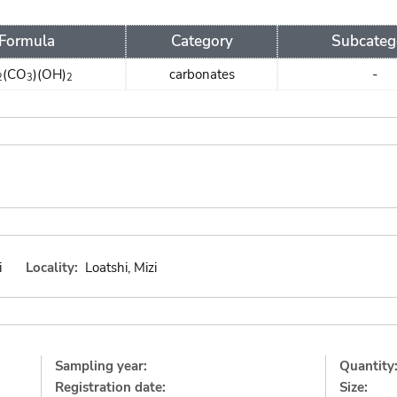
Formula
Category
Subcateg
(CO
)(OH)
carbonates
-
2
3
2
i
Locality:
Loatshi, Mizi
Sampling year:
Quantity
Registration date:
Size: