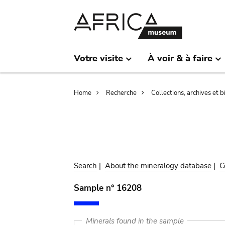
Skip
Skip
to
to
main
search
content
Votre visite
À voir & à faire
Breadcrumb
Home
Recherche
Collections, archives et 
Search
|
About the mineralogy database
|
C
Sample n° 16208
Minerals found in the sample