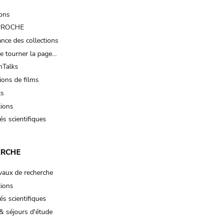
ions
 PROCHE
nce des collections
e tourner la page…
Talks
ions de films
ts
tions
és scientifiques
ERCHE
vaux de recherche
tions
és scientifiques
& séjours d'étude