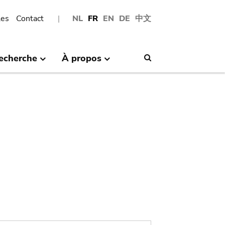
les
Contact
NL
FR
EN
DE
中文
echerche
À propos
Search