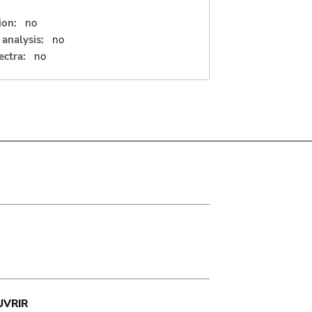
ion:
no
analysis:
no
ectra:
no
UVRIR