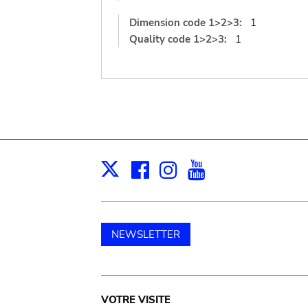
Dimension code 1>2>3:
1
Quality code 1>2>3:
1
Facebook
Instagram
Youtube
Print
X
NEWSLETTER
Main
VOTRE VISITE