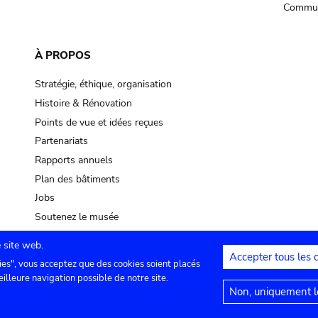
Commun
À PROPOS
Stratégie, éthique, organisation
Histoire & Rénovation
Points de vue et idées reçues
Partenariats
Rapports annuels
Plan des bâtiments
Jobs
Soutenez le musée
 site web.
Accepter tous les 
ies", vous acceptez que des cookies soient placés
lles
Contact
Paramètres de confidentialité
Mention
eilleure navigation possible de notre site.
Non, uniquement le