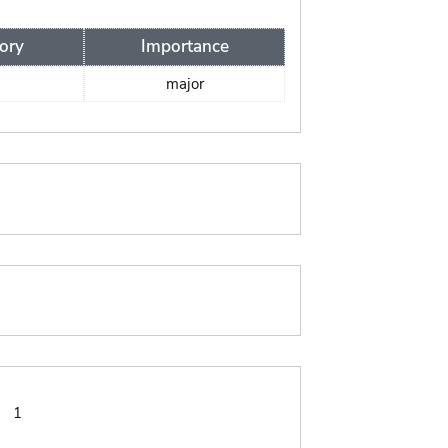
ory
Importance
major
:
1