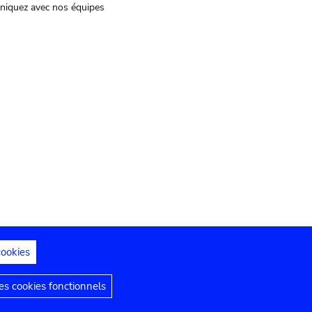
iquez avec nos équipes
cookies
s juridiques
Déclaration d'accessibilité
s cookies fonctionnels