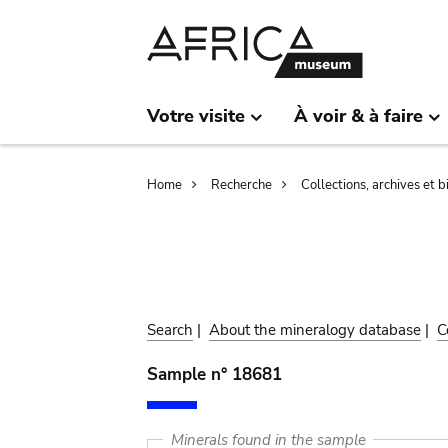
Skip
Skip
to
to
main
search
content
Votre visite
À voir & à faire
Breadcrumb
Home
Recherche
Collections, archives et 
Search
|
About the mineralogy database
|
C
Sample n° 18681
Minerals found in the sample