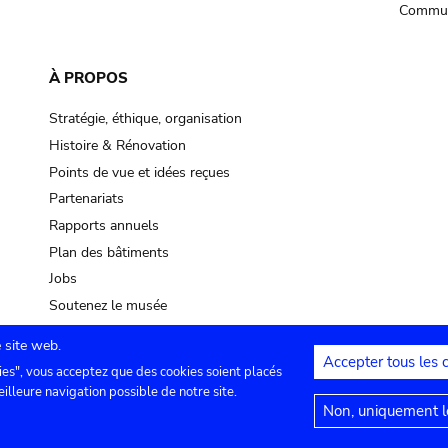
Commun
À PROPOS
Stratégie, éthique, organisation
Histoire & Rénovation
Points de vue et idées reçues
Partenariats
Rapports annuels
Plan des bâtiments
Jobs
Soutenez le musée
 site web.
Accepter tous les 
ies", vous acceptez que des cookies soient placés
lles
Contact
Paramètres de confidentialité
Mention
eilleure navigation possible de notre site.
Non, uniquement le