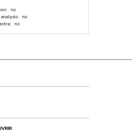
ion:
no
analysis:
no
ectra:
no
UVRIR