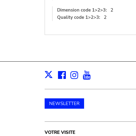
Dimension code 1>2>3:
2
Quality code 1>2>3:
2
Facebook
Instagram
Youtube
Print
X
NEWSLETTER
Main
VOTRE VISITE