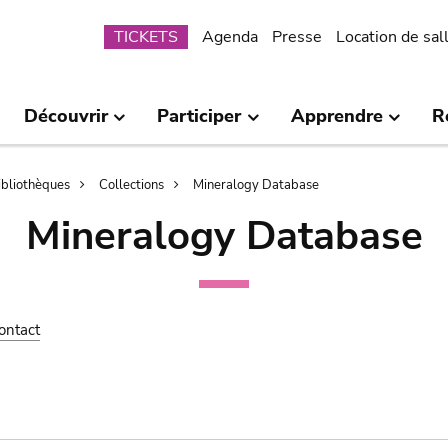
Submenu
TICKETS
Agenda
Presse
Location de sal
Découvrir
Participer
Apprendre
R
bibliothèques
Collections
Mineralogy Database
Mineralogy Database
ontact