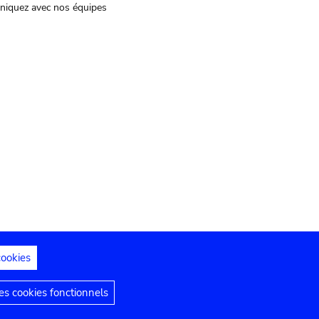
iquez avec nos équipes
cookies
s juridiques
Déclaration d'accessibilité
s cookies fonctionnels