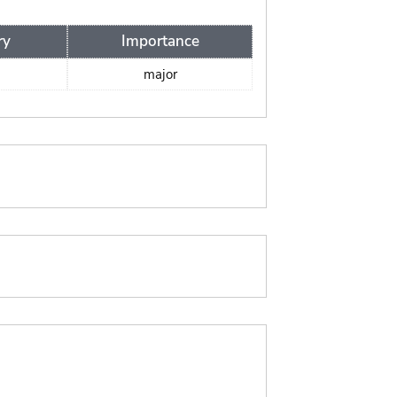
ry
Importance
major
: