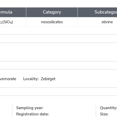
ormula
Category
Subcatego
g
(SiO
)
nesosilicates
olivine
2
4
vernorate
Locality:
Zebirget
Sampling year:
Quantity
Registration date:
Size: