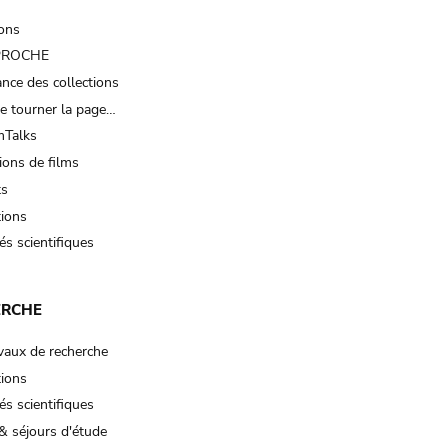
ions
 PROCHE
nce des collections
e tourner la page…
Talks
ions de films
ts
tions
és scientifiques
ERCHE
vaux de recherche
tions
és scientifiques
& séjours d'étude