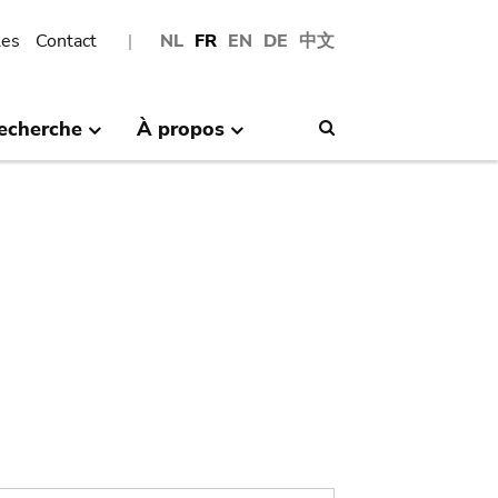
les
Contact
NL
FR
EN
DE
中文
echerche
À propos
Search