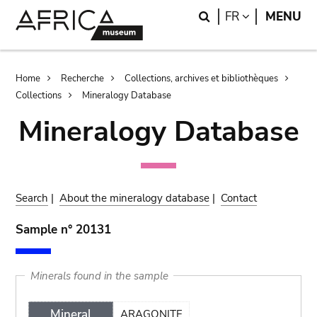
Skip
Skip
Search
LANGUAGE
FR
MENU
to
to
main
search
content
Breadcrumb
Home
Recherche
Collections, archives et bibliothèques
Collections
Mineralogy Database
Mineralogy Database
Search
|
About the mineralogy database
|
Contact
Sample n° 20131
Minerals found in the sample
Mineral
ARAGONITE