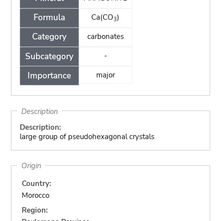
Formula
Ca(CO
)
3
Category
carbonates
Subcategory
-
Importance
major
Description
Description:
large group of pseudohexagonal crystals
Origin
Country:
Morocco
Region: