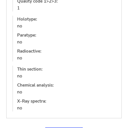
Quality code 1>2>3:
1
Holotype:
no
Paratype:
no
Radioactive:
no
Thin section:
no
Chemical analysis:
no
X-Ray spectra:
no