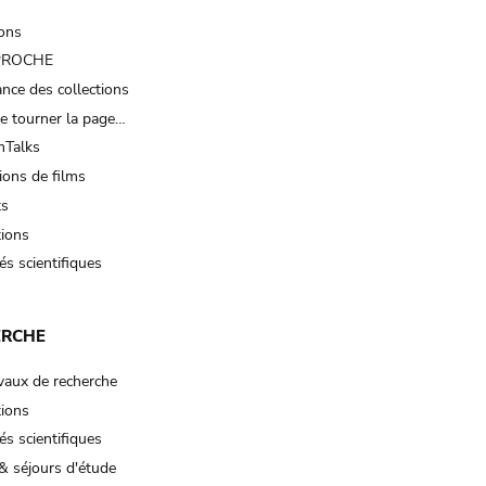
ions
 PROCHE
nce des collections
e tourner la page…
Talks
ions de films
ts
tions
és scientifiques
ERCHE
vaux de recherche
tions
és scientifiques
& séjours d'étude