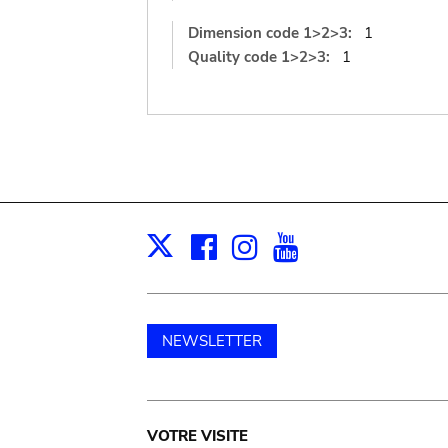
Dimension code 1>2>3:
1
Quality code 1>2>3:
1
Facebook
Instagram
Youtube
Print
X
NEWSLETTER
Main
VOTRE VISITE