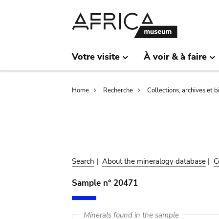
Skip
Skip
to
to
main
search
content
Votre visite
À voir & à faire
Breadcrumb
Home
Recherche
Collections, archives et 
Search
|
About the mineralogy database
|
C
Sample n° 20471
Minerals found in the sample