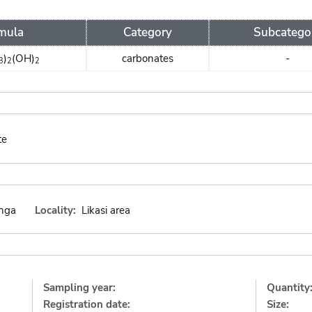
mula
Category
Subcatego
)
(OH)
carbonates
-
3
2
2
te
nga
Locality:
Likasi area
Sampling year:
Quantity
Registration date:
Size: