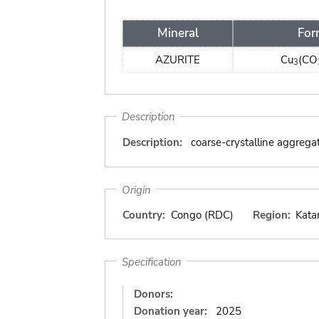
Mineral
For
AZURITE
Cu
(CO
3
Description
Description:
coarse-crystalline aggrega
Origin
Country:
Congo (RDC)
Region:
Kata
Specification
Donors:
Donation year:
2025