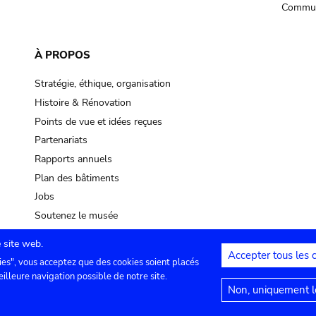
Commun
À PROPOS
Stratégie, éthique, organisation
Histoire & Rénovation
Points de vue et idées reçues
Partenariats
Rapports annuels
Plan des bâtiments
Jobs
Soutenez le musée
 site web.
Accepter tous les 
ies", vous acceptez que des cookies soient placés
lles
Contact
Paramètres de confidentialité
Mention
eilleure navigation possible de notre site.
Non, uniquement le