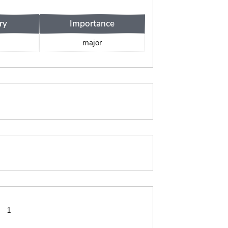
ry
Importance
major
:
1