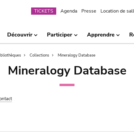
Submenu
TICKETS
Agenda
Presse
Location de sal
Découvrir
Participer
Apprendre
R
bibliothèques
Collections
Mineralogy Database
Mineralogy Database
ontact