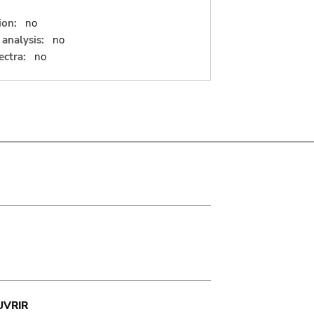
ion:
no
analysis:
no
ectra:
no
UVRIR