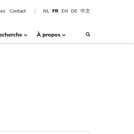
les
Contact
NL
FR
EN
DE
中文
echerche
À propos
Search