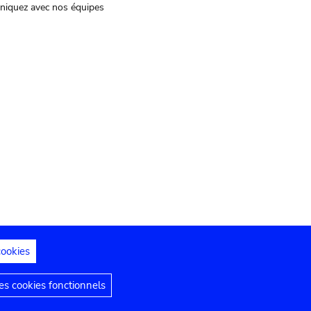
iquez avec nos équipes
cookies
s juridiques
Déclaration d'accessibilité
s cookies fonctionnels