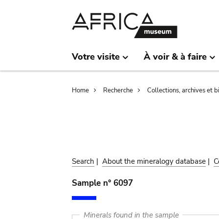
Skip
Skip
to
to
main
search
content
Votre visite
À voir & à faire
Breadcrumb
Home
Recherche
Collections, archives et 
Search
|
About the mineralogy database
|
C
Sample n° 6097
Minerals found in the sample