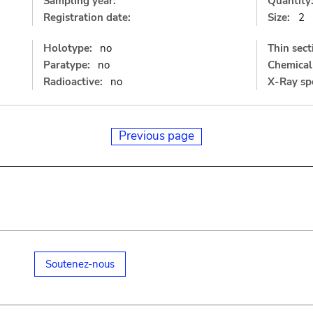
Sampling year:
Quantity
Registration date:
Size:
2
Holotype:
no
Thin sect
Paratype:
no
Chemical 
Radioactive:
no
X-Ray sp
Previous page
Soutenez-nous