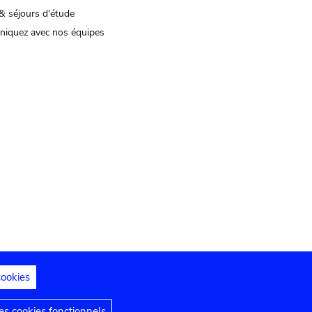
& séjours d'étude
iquez avec nos équipes
cookies
s juridiques
Déclaration d'accessibilité
s cookies fonctionnels