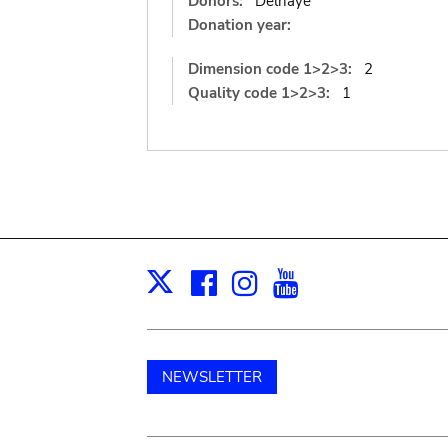
Donors:
Delhaye
Donation year:
Dimension code 1>2>3:
2
Quality code 1>2>3:
1
Facebook
Instagram
Youtube
Print
X
NEWSLETTER