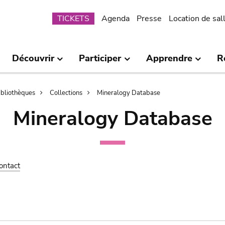
Submenu
TICKETS
Agenda
Presse
Location de sal
Découvrir
Participer
Apprendre
R
bibliothèques
Collections
Mineralogy Database
Mineralogy Database
ontact