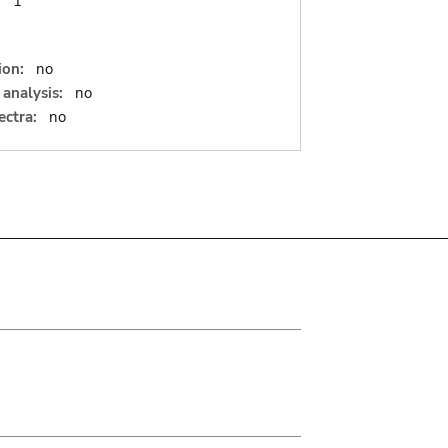
:
1
ion:
no
analysis:
no
ectra:
no