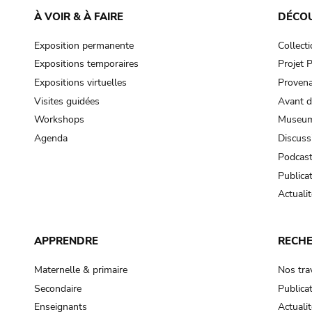
À VOIR & À FAIRE
DÉCO
Exposition permanente
Collect
Expositions temporaires
Projet
Expositions virtuelles
Provena
Visites guidées
Avant d
Workshops
Museum
Agenda
Discuss
Podcas
Publica
Actualit
APPRENDRE
RECH
Maternelle & primaire
Nos tra
Secondaire
Publica
Enseignants
Actualit