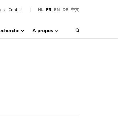
les
Contact
NL
FR
EN
DE
中文
echerche
À propos
Search