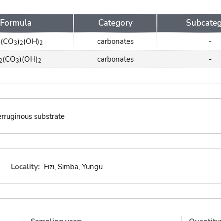
Formula
Category
Subcate
(CO
)
(OH)
carbonates
-
3
3
2
2
(CO
)(OH)
carbonates
-
2
3
2
erruginous substrate
Locality:
Fizi, Simba, Yungu