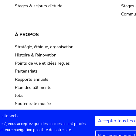
Stages & séjours d'étude
Stages 
Commun
À PROPOS
Stratégie, éthique, organisation
Histoire & Rénovation
Points de vue et idées reçues
Partenariats
Rapports annuels
Plan des bâtiments
Jobs
Soutenez le musée
 site web.
Accepter tous les 
ies", vous acceptez que des cookies soient placés
lles
Contact
Paramètres de confidentialité
Mention
eilleure navigation possible de notre site.
Non, uniquement le