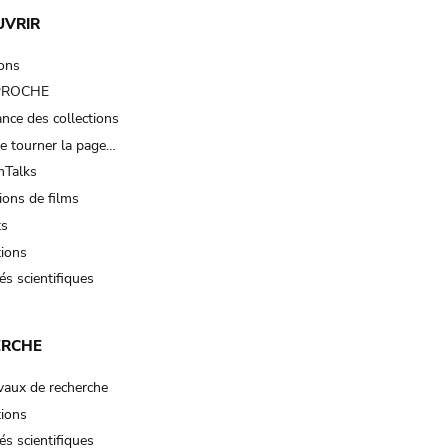
UVRIR
ions
 PROCHE
nce des collections
e tourner la page…
Talks
ions de films
ts
tions
és scientifiques
ERCHE
vaux de recherche
tions
és scientifiques