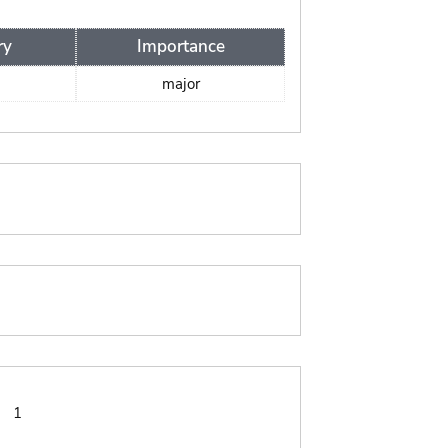
ry
Importance
major
:
1