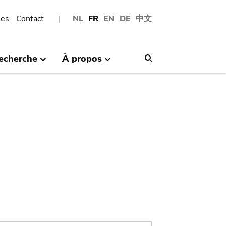
les
Contact
NL
FR
EN
DE
中文
echerche
À propos
Search