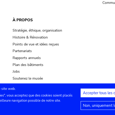
Commun
À PROPOS
Stratégie, éthique, organisation
Histoire & Rénovation
Points de vue et idées reçues
Partenariats
Rapports annuels
Plan des bâtiments
Jobs
Soutenez le musée
 site web.
Accepter tous les 
ies", vous acceptez que des cookies soient placés
lles
Contact
Paramètres de confidentialité
Mention
eilleure navigation possible de notre site.
Non, uniquement le