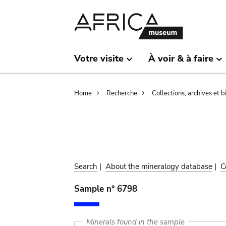
Skip
Skip
to
to
main
search
content
Votre visite
À voir & à faire
Breadcrumb
Home
Recherche
Collections, archives et 
Search
|
About the mineralogy database
|
C
Sample n° 6798
Minerals found in the sample