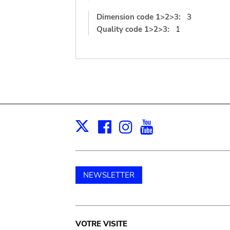
Dimension code 1>2>3:
3
Quality code 1>2>3:
1
Facebook
Instagram
Youtube
Print
X
NEWSLETTER
Main
VOTRE VISITE