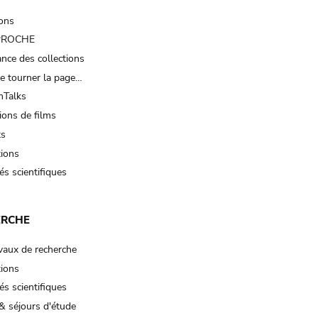
ions
 PROCHE
nce des collections
e tourner la page…
Talks
ions de films
ts
tions
és scientifiques
ERCHE
vaux de recherche
tions
és scientifiques
& séjours d'étude