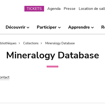
Submenu
TICKETS
Agenda
Presse
Location de sal
Découvrir
Participer
Apprendre
R
bibliothèques
Collections
Mineralogy Database
Mineralogy Database
ontact