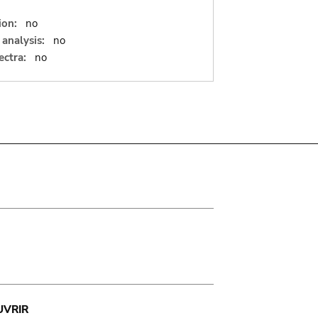
ion:
no
analysis:
no
ectra:
no
UVRIR