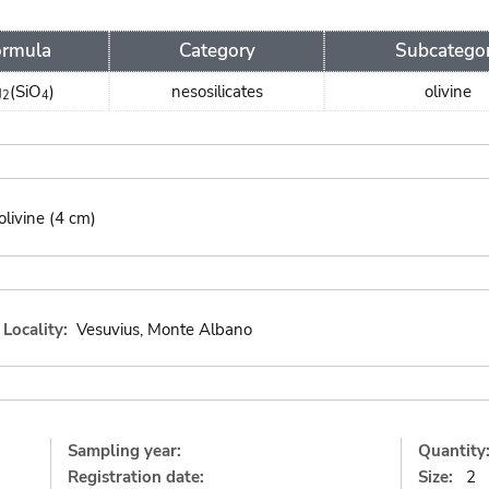
ormula
Category
Subcatego
g
(SiO
)
nesosilicates
olivine
2
4
olivine (4 cm)
Locality:
Vesuvius, Monte Albano
Sampling year:
Quantity
Registration date:
Size:
2