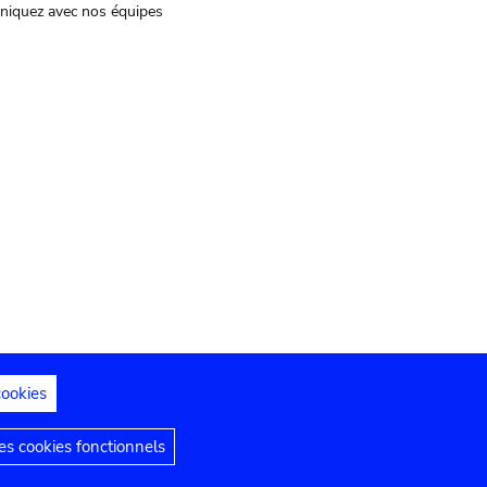
iquez avec nos équipes
cookies
s juridiques
Déclaration d'accessibilité
s cookies fonctionnels