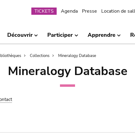
Submenu
TICKETS
Agenda
Presse
Location de sal
Découvrir
Participer
Apprendre
R
bibliothèques
Collections
Mineralogy Database
Mineralogy Database
ontact