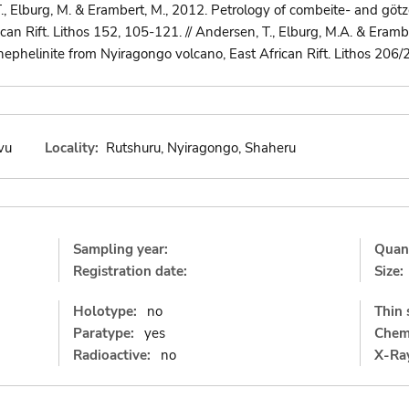
, Elburg, M. & Erambert, M., 2012. Petrology of combeite- and götz
can Rift. Lithos 152, 105-121. // Andersen, T., Elburg, M.A. & Eramb
ephelinite from Nyiragongo volcano, East African Rift. Lithos 206
vu
Locality:
Rutshuru, Nyiragongo, Shaheru
Sampling year:
Quant
Registration date:
Size:
Holotype:
no
Thin 
Paratype:
yes
Chemi
Radioactive:
no
X-Ray