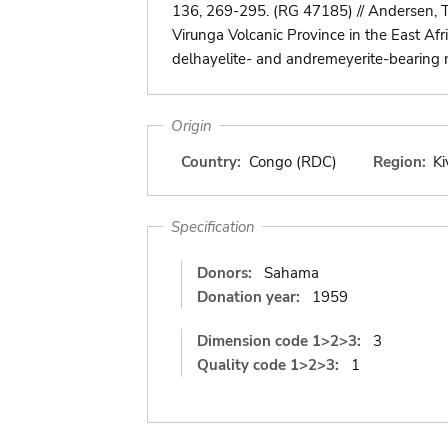
136, 269-295. (RG 47185) // Andersen, T.
Virunga Volcanic Province in the East Afri
delhayelite- and andremeyerite-bearing n
Origin
Country:
Congo (RDC)
Region:
Ki
Specification
Donors:
Sahama
Donation year:
1959
Dimension code 1>2>3:
3
Quality code 1>2>3:
1