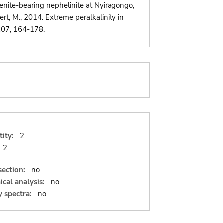
enite-bearing nephelinite at Nyiragongo,
ert, M., 2014. Extreme peralkalinity in
/207, 164-178.
ity:
2
2
section:
no
cal analysis:
no
 spectra:
no