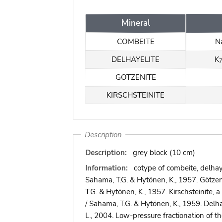
Mineral
COMBEITE
N
DELHAYELITE
K
GOTZENITE
KIRSCHSTEINITE
Description
Description:
grey block (10 cm)
Information:
cotype of combeite, delhaye
Sahama, T.G. & Hytönen, K., 1957. Götze
T.G. & Hytönen, K., 1957. Kirschsteinite,
/ Sahama, T.G. & Hytönen, K., 1959. Delhay
L., 2004. Low-pressure fractionation of 