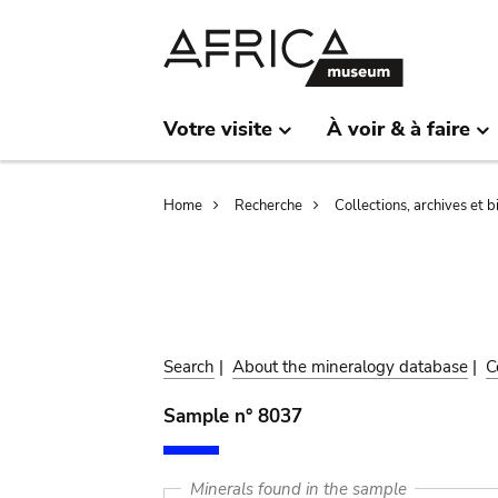
Skip
Skip
to
to
main
search
content
Votre visite
À voir & à faire
Breadcrumb
Home
Recherche
Collections, archives et 
Search
|
About the mineralogy database
|
C
Sample n° 8037
Minerals found in the sample