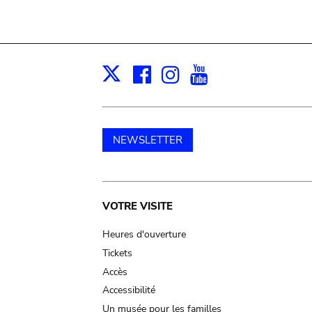
Facebook
Instagram
Youtube
Print
X
NEWSLETTER
Main
VOTRE VISITE
navigation
Heures d'ouverture
Tickets
Accès
Accessibilité
Un musée pour les familles