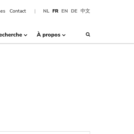
les
Contact
NL
FR
EN
DE
中文
echerche
À propos
Search