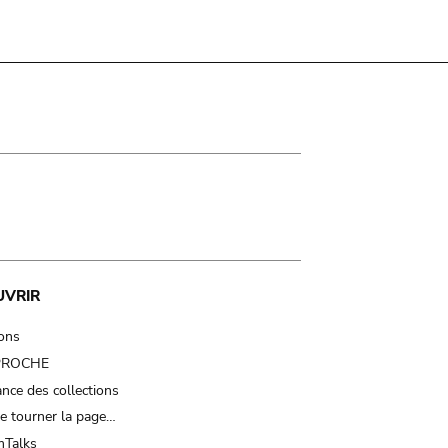
UVRIR
ions
 PROCHE
nce des collections
e tourner la page…
Talks