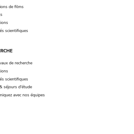
ions de films
ts
tions
és scientifiques
ERCHE
vaux de recherche
tions
és scientifiques
& séjours d'étude
iquez avec nos équipes