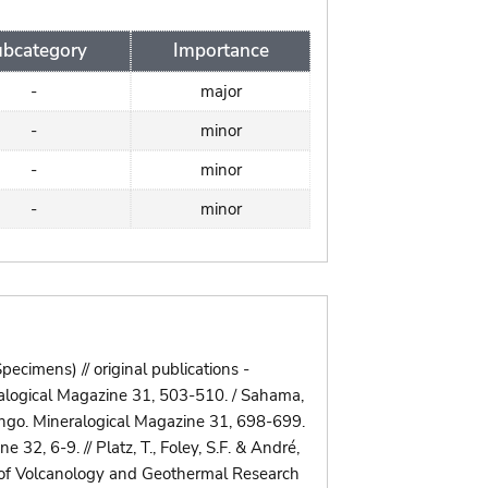
bcategory
Importance
-
major
-
minor
-
minor
-
minor
ecimens) // original publications -
ralogical Magazine 31, 503-510. / Sahama,
 Congo. Mineralogical Magazine 31, 698-699.
32, 6-9. // Platz, T., Foley, S.F. & André,
al of Volcanology and Geothermal Research