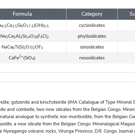
Formula
Category
Su
a
Ca
Si
O
(OH)
cyclosilicates
4,5
3,5
6
17,5
0,5
Na
Ca
Al
Si
O
F
Cl
phyllosilicates
7
3
5
2
14
38
4
2
NaCa
Ti(Si
O
)
OF
sorosilicates
6
2
7
2
3
2+
CaFe
(SiO
)
nesosilicates
4
lite, gotzenite and kirschsteinite (IMA Catalogue of Type Mineral Sp
nite and combeite, two new silicates from the Belgian Congo. Mine
 a natural analogue to synthetic iron monticellite, from the Belgian
elite, a new silicate from the Belgian Congo. Mineralogical Magazine 
the Nyiragongo volcanic rocks, Virunga Province, D.R. Congo. Journ