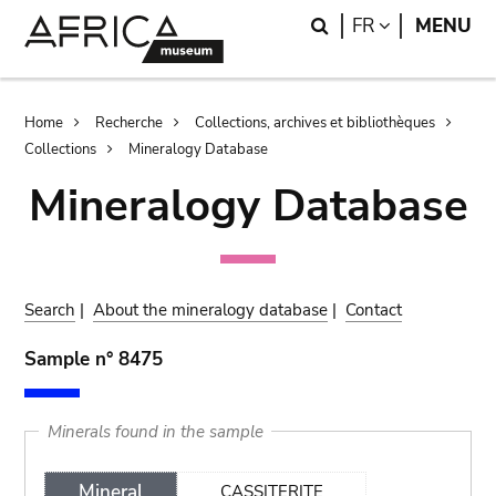
Skip
Skip
Search
LANGUAGE
FR
MENU
to
to
main
search
content
Breadcrumb
Home
Recherche
Collections, archives et bibliothèques
Collections
Mineralogy Database
Mineralogy Database
Search
|
About the mineralogy database
|
Contact
Sample n° 8475
Minerals found in the sample
Mineral
CASSITERITE